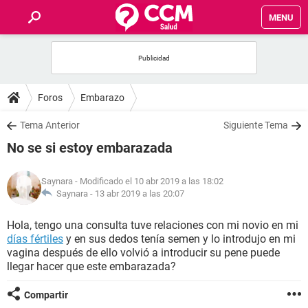
MENU
INICIO
FOROS
Foros
Embarazo
SALUD
Tema Anterior
Siguiente Tema
No se si estoy embarazada
FAMILIA
Saynara
- Modificado el 10 abr 2019 a las 18:02
NUTRICIÓN
Saynara -
13 abr 2019 a las 20:07
Hola, tengo una consulta tuve relaciones con mi novio en mi
BIENESTAR
días fértiles
y en sus dedos tenía semen y lo introdujo en mi
vagina después de ello volvió a introducir su pene puede
SEXUALIDAD
llegar hacer que este embarazada?
Compartir
GLOSARIO