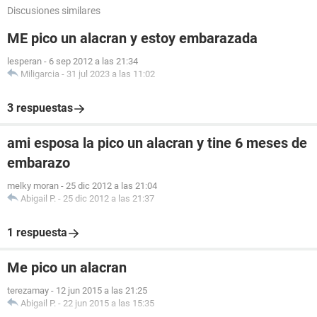
Discusiones similares
ME pico un alacran y estoy embarazada
lesperan
-
6 sep 2012 a las 21:34
Miligarcia
-
31 jul 2023 a las 11:02
3 respuestas
ami esposa la pico un alacran y tine 6 meses de
embarazo
melky moran
-
25 dic 2012 a las 21:04
Abigail P.
-
25 dic 2012 a las 21:37
1 respuesta
Me pico un alacran
terezamay
-
12 jun 2015 a las 21:25
Abigail P.
-
22 jun 2015 a las 15:35