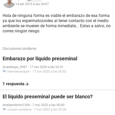
14 abr 2019 a las 04:07
Hola de ninguna forma es viable el embarazo de esa forma
ya que los espermatozoides al tener contacto con el medio
ambiente se mueren de forma inmediata... Estas a salvo, no
corres ningún riesgo.
Discusiones similares
Embarazo por líquido preseminal
Guadalupe_5597
-
17 nov 2020 a las 02:41
Hermanamayor
-
17 nov 2020 a las 05:52
1 respuesta
El líquido preseminal puede ser blanco?
amelperdomo1209
-
7 nov 2022 a las 00:00
usuario anónimo
-
7 nov 2022 a las 02:38