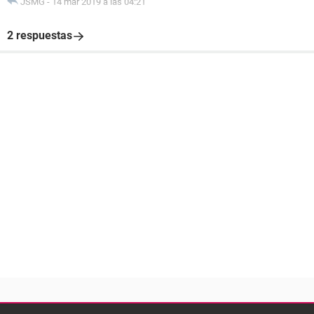
JSMG
-
14 mar 2019 a las 04:21
2 respuestas