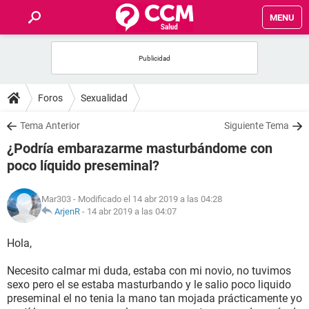
MENU
INICIO
FOROS
Foros
Sexualidad
SALUD
Tema Anterior
Siguiente Tema
¿Podría embarazarme masturbándome con
FAMILIA
poco líquido preseminal?
NUTRICIÓN
Mar303
- Modificado el 14 abr 2019 a las 04:28
ArjenR
-
14 abr 2019 a las 04:07
BIENESTAR
Hola,
SEXUALIDAD
Necesito calmar mi duda, estaba con mi novio, no tuvimos
sexo pero el se estaba masturbando y le salio poco liquido
preseminal el no tenia la mano tan mojada prácticamente yo
GLOSARIO