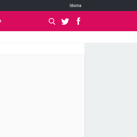
Idioma
O