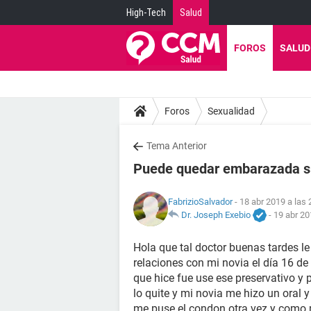
High-Tech
Salud
FOROS
SALUD
Foros
Sexualidad
Tema Anterior
Puede quedar embarazada si 
FabrizioSalvador
- 18 abr 2019 a las 
Dr. Joseph Exebio
-
19 abr 20
Hola que tal doctor buenas tardes le 
relaciones con mi novia el día 16 de 
que hice fue use ese preservativo y
lo quite y mi novia me hizo un oral 
me puse el condon otra vez y como m