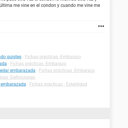
 última me vine en el condon y cuando me vine me
do quistes
-
Fichas prácticas -Embarazo
zada
-
Fichas prácticas -Embarazo
uedar embarazada
-
Fichas prácticas -Embarazo
icas -Definiciones
r embarazada
-
Fichas prácticas - Esterilidad