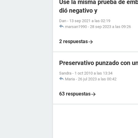
Use la misma prueba de emba
dió negativo y
Dan
-
13 sep 2021 a las 02:19
marsan1990
-
28 sep 2023 a las 09:26
2 respuestas
Preservativo punzado con u
Sandra
-
1 oct 2010 a las 13:34
Maria
-
26 jul 2023 a las 00:42
63 respuestas