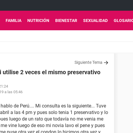
FAMILIA
NUTRICIÓN
BIENESTAR
SEXUALIDAD
GLOSARI
Siguiente Tema
utilise 2 veces el mismo preservativo
21:24
19 a las 05:46
hablo de Perú.... Mi consulta es la siguiente... Tuve
abril a las 4 pm y pues solo tenia 1 preservativo y lo
 pues luego de un rato que todavía no me venia me
y me vine luego de eso mi novia lavo el pene y pues
e puse otra vez el condon lo hicimos otra vez y