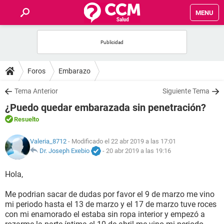
MENU
INICIO
FOROS
Foros
Embarazo
SALUD
Tema Anterior
Siguiente Tema
¿Puedo quedar embarazada sin penetración?
FAMILIA
Resuelto
NUTRICIÓN
Valeria_8712
- Modificado el 22 abr 2019 a las 17:01
Dr. Joseph Exebio
-
20 abr 2019 a las 19:16
BIENESTAR
Hola,
SEXUALIDAD
Me podrian sacar de dudas por favor el 9 de marzo me vino
mi periodo hasta el 13 de marzo y el 17 de marzo tuve roces
con mi enamorado el estaba sin ropa interior y empezó a
GLOSARIO