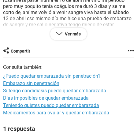
rozarme la parte íntima el 10 de abril me vino mi periodo
pero muy poquito tenía coágulos me duró 3 días y se me
corto de, ahí me volvió a venir sangre viva hasta el sábado
13 de abril ese mismo día me hice una prueba de embarazo
de sangre y me salio negativa tengo miedo de estar
embarazada ya que tengo mareos pero no tengo nauseas.
Ver más
Mi pregunta vendría a ser puedo estar embarazada?
Compartir
Gracias
Consulta también:
¿Puedo quedar embarazada sin penetración?
Embarazo sin penetración
Si tengo candidiasis puedo quedar embarazada
Días imposibles de quedar embarazada
Teniendo quistes puedo quedar embarazada
Medicamentos para ovular y quedar embarazada
1 respuesta