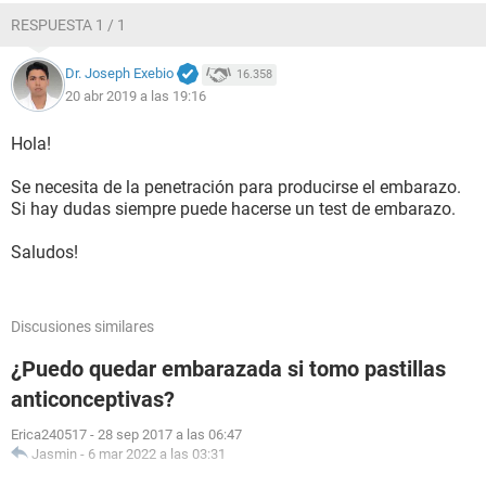
RESPUESTA 1 / 1
Dr. Joseph Exebio
16.358
20 abr 2019 a las 19:16
Hola!
Se necesita de la penetración para producirse el embarazo.
Si hay dudas siempre puede hacerse un test de embarazo.
Saludos!
Discusiones similares
¿Puedo quedar embarazada si tomo pastillas
anticonceptivas?
Erica240517
-
28 sep 2017 a las 06:47
Jasmin
-
6 mar 2022 a las 03:31