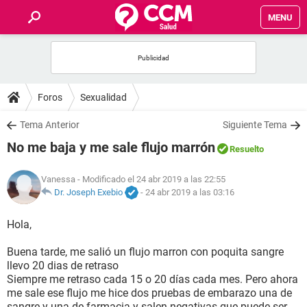
MENU
INICIO
FOROS
Foros
Sexualidad
SALUD
Tema Anterior
Siguiente Tema
No me baja y me sale flujo marrón
Resuelto
FAMILIA
Vanessa
- Modificado el 24 abr 2019 a las 22:55
NUTRICIÓN
Dr. Joseph Exebio
-
24 abr 2019 a las 03:16
Hola,
BIENESTAR
Buena tarde, me salió un flujo marron con poquita sangre
SEXUALIDAD
llevo 20 dias de retraso
Siempre me retraso cada 15 o 20 días cada mes. Pero ahora
me sale ese flujo me hice dos pruebas de embarazo una de
GLOSARIO
sangre y una de farmacia y salen negativas que puede ser