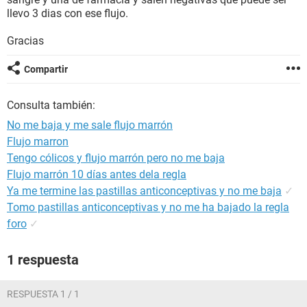
llevo 3 dias con ese flujo.
Gracias
Compartir
Consulta también:
No me baja y me sale flujo marrón
Flujo marron
Tengo cólicos y flujo marrón pero no me baja
Flujo marrón 10 días antes dela regla
Ya me termine las pastillas anticonceptivas y no me baja
✓
Tomo pastillas anticonceptivas y no me ha bajado la regla
foro
✓
1 respuesta
RESPUESTA 1 / 1