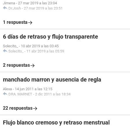
Jimena
-
27 mar 2019 a las 23:04
Dr.Josh
-
27 mar 2019 a las 23:51
1 respuesta
6 días de retraso y flujo transparente
Solecito_
-
10 abr 2019 a las 03:45
Solecito_
-
11 abr 2019 a las 05:59
2 respuestas
manchado marron y ausencia de regla
Alexa
-
14 jun 2011 a las 12:15
DRA. MARNET
-
2 dic 2011 a las 18:34
22 respuestas
Flujo blanco cremoso y retraso menstrual