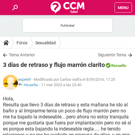
MENU
INICIO
FOROS
Foros
Sexualidad
SALUD
Tema Anterior
Siguiente Tema
3 días de retraso y flujo marrón clarito
Resuelto
FAMILIA
espe69
- Modificado por Carlos-vialfa el 8/09/2016, 17:20
NUTRICIÓN
Hsuwhs
-
11 mar 2023 a las 23:40
Hola,
BIENESTAR
Resulta que llevo 3 días de retraso y esta mañana he ido al
baño y al limpiarme tenia un poco de flujo marrón pero no
SEXUALIDAD
me ha bajado la indeseable... pero ahora no estoy tranquila
porque me gustaría que fuera por implantación pero no sé si
es porque esta bajando la indeseable regla..... he tenido
GLOSARIO
relaciones y no me he cuidado en ninguna de ellas, y en mis