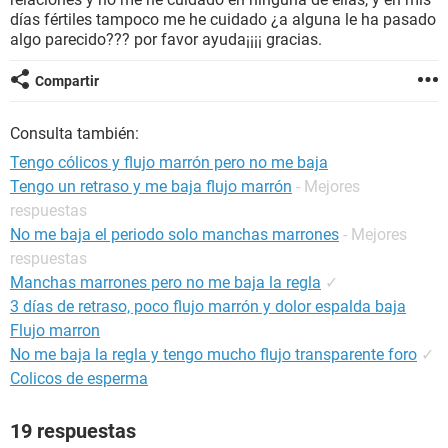
días fértiles tampoco me he cuidado ¿a alguna le ha pasado
algo parecido??? por favor ayuda¡¡¡¡ gracias.
Compartir
Consulta también:
Tengo cólicos y flujo marrón pero no me baja
Tengo un retraso y me baja flujo marrón
- Mejores
respuestas
No me baja el periodo solo manchas marrones
- Mejores
respuestas
Manchas marrones pero no me baja la regla
✓
3 días de retraso, poco flujo marrón y dolor espalda baja
Flujo marron
No me baja la regla y tengo mucho flujo transparente foro
✓
Colicos de esperma
19 respuestas