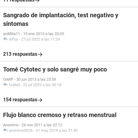
Sangrado de implantación, test negativo y
síntomas
ardillita11
-
15 ene 2013 a las 20:05
Aifos
-
27 jul 2022 a las 11:24
213 respuestas
Tomé Cytotec y solo sangré muy poco
OARP
-
30 jun 2013 a las 23:59
Isabel
-
22 jul 2023 a las 06:18
154 respuestas
Flujo blanco cremoso y retraso menstrual
Anonimo
-
26 nov 2011 a las 22:12
anonimo0026
-
31 may 2019 a las 21:49