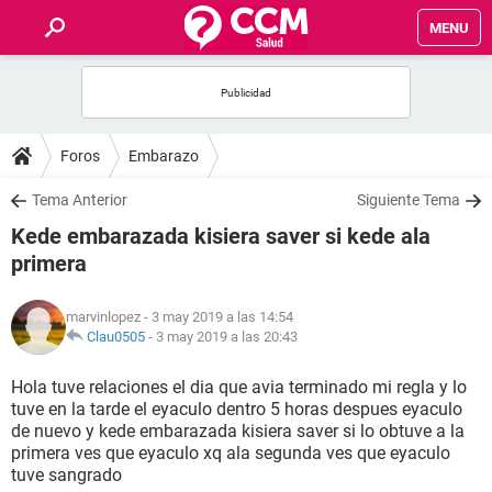
MENU
INICIO
FOROS
Foros
Embarazo
SALUD
Tema Anterior
Siguiente Tema
Kede embarazada kisiera saver si kede ala
FAMILIA
primera
NUTRICIÓN
marvinlopez
- 3 may 2019 a las 14:54
Clau0505
-
3 may 2019 a las 20:43
BIENESTAR
Hola tuve relaciones el dia que avia terminado mi regla y lo
tuve en la tarde el eyaculo dentro 5 horas despues eyaculo
SEXUALIDAD
de nuevo y kede embarazada kisiera saver si lo obtuve a la
primera ves que eyaculo xq ala segunda ves que eyaculo
tuve sangrado
GLOSARIO