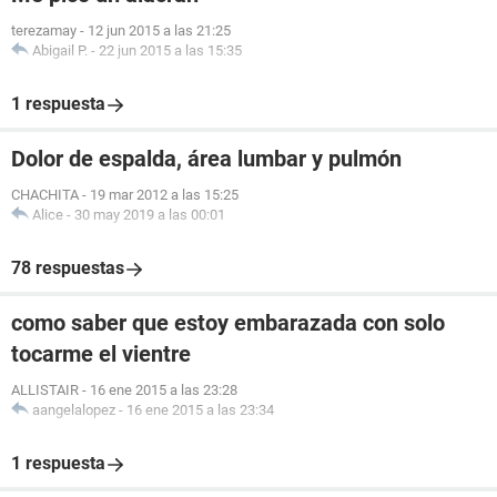
terezamay
-
12 jun 2015 a las 21:25
Abigail P.
-
22 jun 2015 a las 15:35
1 respuesta
Dolor de espalda, área lumbar y pulmón
CHACHITA
-
19 mar 2012 a las 15:25
Alice
-
30 may 2019 a las 00:01
78 respuestas
como saber que estoy embarazada con solo
tocarme el vientre
ALLISTAIR
-
16 ene 2015 a las 23:28
aangelalopez
-
16 ene 2015 a las 23:34
1 respuesta