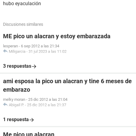
hubo eyaculación
Discusiones similares
ME pico un alacran y estoy embarazada
lesperan
-
6 sep 2012 a las 21:34
Miligarcia
-
31 jul 2023 a las 11:02
3 respuestas
ami esposa la pico un alacran y tine 6 meses de
embarazo
melky moran
-
25 dic 2012 a las 21:04
Abigail P.
-
25 dic 2012 a las 21:37
1 respuesta
Me pico un alacran