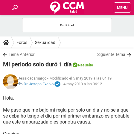
MENU
INICIO
FOROS
Foros
Sexualidad
SALUD
Tema Anterior
Siguiente Tema
Mi periodo solo duró 1 día
Resuelto
FAMILIA
Jessicacamargo
- Modificado el 5 may 2019 a las 04:19
NUTRICIÓN
Dr. Joseph Exebio
-
4 may 2019 a las 06:12
Hola,
BIENESTAR
Me paso que me bajo mi regla por solo un dia y no se a que
SEXUALIDAD
se deba ho tengo el diu por mi primer embarazo es probable
que este embarazada o es por otra causa.
GLOSARIO
Gracias