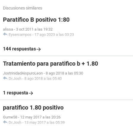
Discusiones similares
Paratífico B positivo 1:80
alissa
-
3 oct 2011 a las 19:32
Eysercampos
-
17 ago 2023 a las 03:23
144 respuestas
Tratamiento para paratifico b + 1.80
JostrinidadAispuroLeon
-
8 ago 2018 a las 05:30
Dr.Josh
-
8 ago 2018 a las 05:40
1 respuesta
paratifico 1.80 positivo
Gume58
-
12 may 2017 a las 20:26
Dr.Josh
-
13 may 2017 a las 05:39