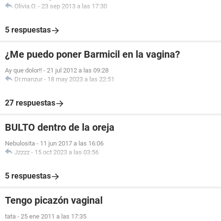
Olivia.O.
-
23 sep 2013 a las 17:30
5 respuestas
¿Me puedo poner Barmicil en la vagina?
Ay que dolor!!
-
21 jul 2012 a las 09:28
Dr.manzur
-
18 may 2023 a las 22:51
27 respuestas
BULTO dentro de la oreja
Nebulosita
-
11 jun 2017 a las 16:06
Jzzzz
-
15 oct 2023 a las 03:56
5 respuestas
Tengo picazón vaginal
tata
-
25 ene 2011 a las 17:35