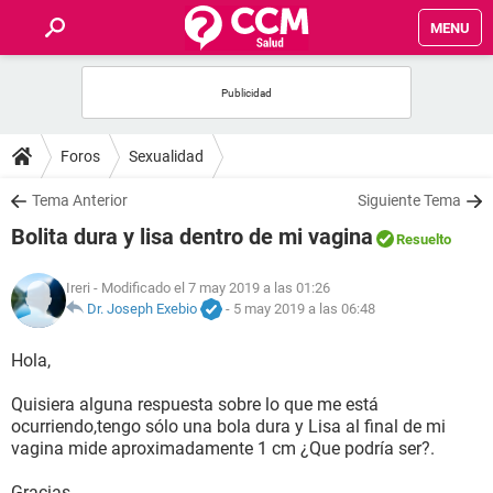
MENU
INICIO
FOROS
Foros
Sexualidad
SALUD
Tema Anterior
Siguiente Tema
Bolita dura y lisa dentro de mi vagina
Resuelto
FAMILIA
Ireri
- Modificado el 7 may 2019 a las 01:26
NUTRICIÓN
Dr. Joseph Exebio
-
5 may 2019 a las 06:48
Hola,
BIENESTAR
Quisiera alguna respuesta sobre lo que me está
SEXUALIDAD
ocurriendo,tengo sólo una bola dura y Lisa al final de mi
vagina mide aproximadamente 1 cm ¿Que podría ser?.
GLOSARIO
Gracias