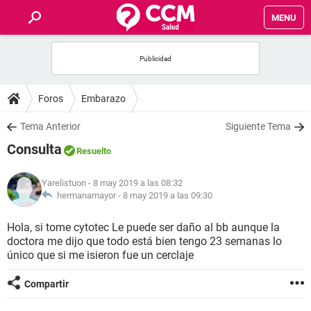
MENU
INICIO
FOROS
Foros
Embarazo
SALUD
Tema Anterior
Siguiente Tema
Consulta
Resuelto
FAMILIA
Yarelistuon
- 8 may 2019 a las 08:32
NUTRICIÓN
hermanamayor -
8 may 2019 a las 09:30
Hola, si tome cytotec Le puede ser daño al bb aunque la
BIENESTAR
doctora me dijo que todo está bien tengo 23 semanas lo
único que si me isieron fue un cerclaje
SEXUALIDAD
Compartir
GLOSARIO