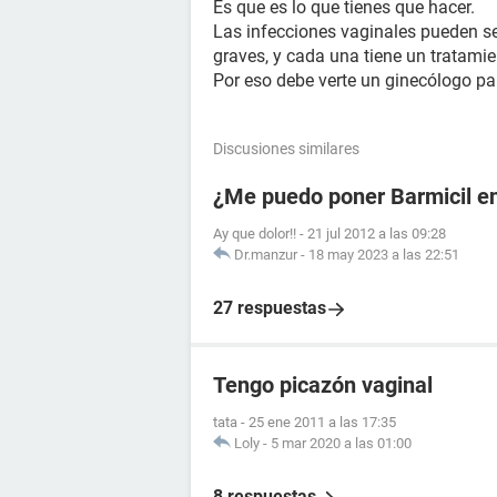
Es que es lo que tienes que hacer.
Las infecciones vaginales pueden se
graves, y cada una tiene un tratamie
Por eso debe verte un ginecólogo par
Discusiones similares
¿Me puedo poner Barmicil en
Ay que dolor!!
-
21 jul 2012 a las 09:28
Dr.manzur
-
18 may 2023 a las 22:51
27 respuestas
Tengo picazón vaginal
tata
-
25 ene 2011 a las 17:35
Loly
-
5 mar 2020 a las 01:00
8 respuestas