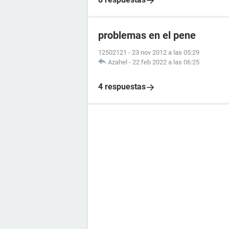
problemas en el pene
12502121
-
23 nov 2012 a las 05:29
Azahel
-
22 feb 2022 a las 06:25
4 respuestas