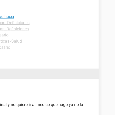
ue hacer
cas -Definiciones
as -Definiciones
sario
ticas -Salud
osario
nal y no quiero ir al medico que hago ya no la