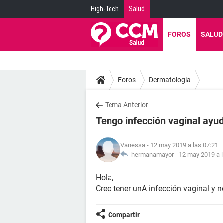
High-Tech
Salud
FOROS
SALUD
Foros
Dermatologia
Tema Anterior
Tengo infección vaginal ayu
Vanessa
- 12 may 2019 a las 07:21
hermanamayor -
12 may 2019 a l
Hola,
Creo tener unA infección vaginal y n
Compartir