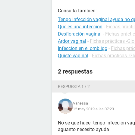
Consulta también:
Tengo infección vaginal ayuda no q
Que es una infección
-
Fichas prácti
Desfloración vaginal
-
Fichas práctic
Ardor vaginal
-
Fichas prácticas -Glo
Infeccion en el ombligo
-
Fichas prác
Quiste vaginal
-
Fichas prácticas -Gl
2 respuestas
RESPUESTA 1 / 2
Vanessa
12 may 2019 a las 07:23
No se que hacer tengo infección vagi
aguanto necesito ayuda