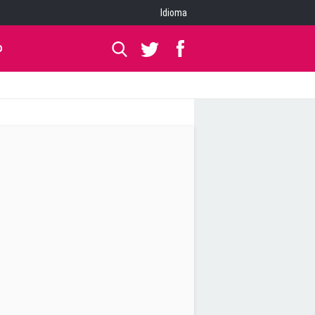
Idioma
O