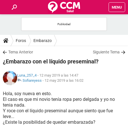
MENU
INICIO
FOROS
Foros
Embarazo
SALUD
Tema Anterior
Siguiente Tema
¿Embarazo con el líquido preseminal?
FAMILIA
Luna_257_4
- 12 may 2019 a las 14:47
NUTRICIÓN
Sofiareyess
-
12 may 2019 a las 16:02
Hola, soy nueva en esto.
BIENESTAR
El caso es que mi novio tenía ropa pero delgada y yo no
tenia nada.
SEXUALIDAD
Y roce con el líquido preseminal aunque siento que fue
leve...
¿Existe la posibilidad de quedar embarazada?
GLOSARIO