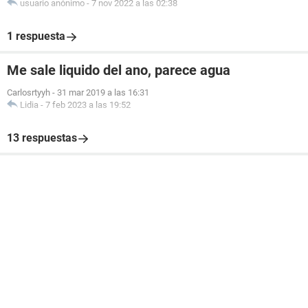
usuario anónimo
-
7 nov 2022 a las 02:38
1 respuesta
Me sale liquido del ano, parece agua
Carlosrtyyh
-
31 mar 2019 a las 16:31
Lidia
-
7 feb 2023 a las 19:52
13 respuestas