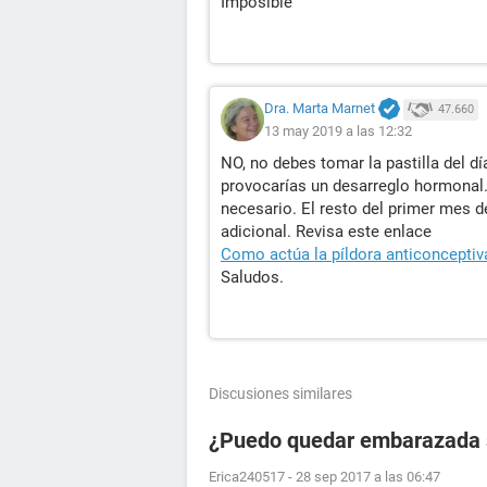
Imposible
Dra. Marta Marnet
47.660
13 may 2019 a las 12:32
NO, no debes tomar la pastilla del dí
provocarías un desarreglo hormonal.
necesario. El resto del primer mes de
adicional. Revisa este enlace
Como actúa la píldora anticonceptiv
Saludos.
Discusiones similares
¿Puedo quedar embarazada si
Erica240517
-
28 sep 2017 a las 06:47