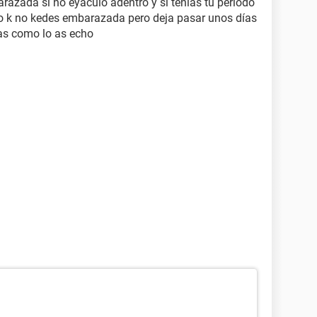
azada si no eyaculo adentro y si tenías tu periodo
 k no kedes embarazada pero deja pasar unos días
las como lo as echo