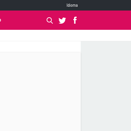
Idioma
O