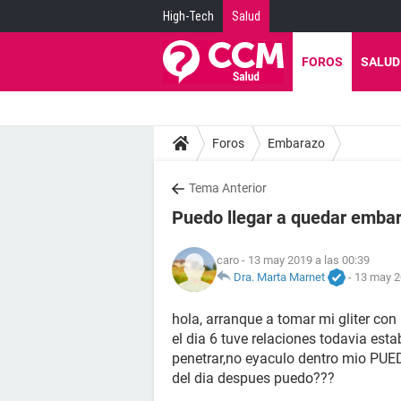
High-Tech
Salud
FOROS
SALUD
Foros
Embarazo
Tema Anterior
Puedo llegar a quedar emba
caro
- 13 may 2019 a las 00:39
Dra. Marta Marnet
-
13 may 2
hola, arranque a tomar mi gliter con
el dia 6 tuve relaciones todavia est
penetrar,no eyaculo dentro mio PU
del dia despues puedo???