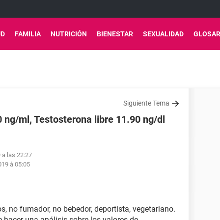
UD
FAMILIA
NUTRICIÓN
BIENESTAR
SEXUALIDAD
GLOSAR
Siguiente Tema
0 ng/ml, Testosterona libre 11.90 ng/dl
 a las 22:27
19 à 05:05
s, no fumador, no bebedor, deportista, vegetariano.
hacer una análisis sobre los valores de