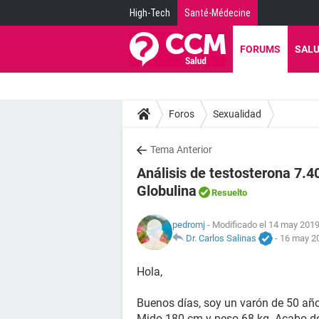
High-Tech
Santé-Médecine
FORUMS
SAL
Foros
Sexualidad
Tema Anterior
Análisis de testosterona 7.4
Globulina
Resuelto
pedromj
- Modificado el 14 may 2019
Dr. Carlos Salinas
-
16 may 20
Hola,
Buenos días, soy un varón de 50 año
Mido 180 cm y peso 68 kg. Acabo de 