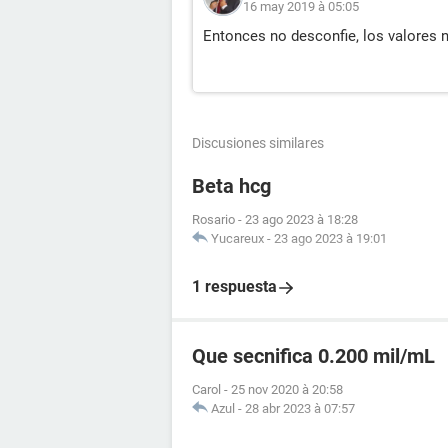
16 may 2019 à 05:05
Entonces no desconfie, los valores 
Discusiones similares
Beta hcg
Rosario
-
23 ago 2023 à 18:28
Yucareux
-
23 ago 2023 à 19:01
1 respuesta
Que secnifica 0.200 mil/mL
Carol
-
25 nov 2020 à 20:58
Azul
-
28 abr 2023 à 07:57