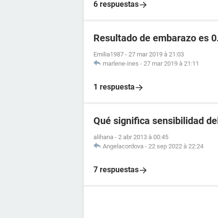
6 respuestas
Resultado de embarazo es 0
Emilia1987
-
27 mar 2019 à 21:03
marlene-ines
-
27 mar 2019 à 21:11
1 respuesta
Qué significa sensibilidad de
alihana
-
2 abr 2013 à 00:45
Angelacordova
-
22 sep 2022 à 22:24
7 respuestas