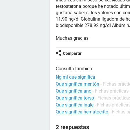
testosterona porque he notado últim
gustaría saber si los valores son co
11.90 ng/dl Globulina ligadora de 
biodisponible 278.92 ng/dl Albúmin
Muchas gracias
Compartir
Consulta también:
Ng ml que significa
Qué significa mentón
-
Fichas prácti
Qué significa ano
-
Fichas prácticas 
Qué significa torso
-
Fichas práctica
Que significa ingle
-
Fichas prácticas
Que significa hematocrito
-
Fichas p
2 respuestas