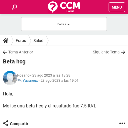
MENU
INICIO
FOROS
Foros
Salud
SALUD
Tema Anterior
Siguiente Tema
Beta hcg
FAMILIA
Rosario
- 23 ago 2023 a las 18:28
NUTRICIÓN
Yucareux
-
23 ago 2023 a las 19:01
Hola,
BIENESTAR
Me ise una beta hcg y el resultado fue 7.5 IU/L
SEXUALIDAD
GLOSARIO
Compartir