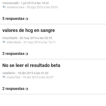
VannessaM
-
1 jul 2015 a las 14:32
marlene-ines
-
30 ago 2016 a las 05:01
5 respuestas
valores de hcg en sangre
chochita06
-
30 may 2014 a las 03:18
Aída María
-
31 may 2014 a las 16:11
3 respuestas
No se leer el resultado beta
natalieOs
-
18 abr 2013 a las 01:20
maria75ar
-
18 abr 2013 a las 02:07
2 respuestas