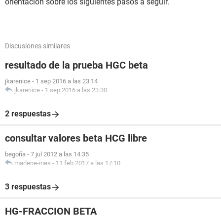
orientación sobre los siguientes pasos a seguir.
Discusiones similares
resultado de la prueba HGC beta
jkarenice
-
1 sep 2016 a las 23:14
jkarenice
-
1 sep 2016 a las 23:30
2 respuestas
consultar valores beta HCG libre
begoña
-
7 jul 2012 a las 14:35
marlene-ines
-
11 feb 2017 a las 17:10
3 respuestas
HG-FRACCION BETA