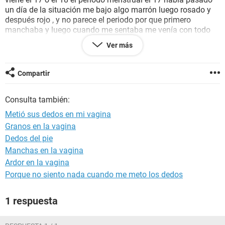
un día de la situación me bajo algo marrón luego rosado y
después rojo , y no parece el periodo por que primero
manchaba y luego cuando me sentaba me venía con todo
pero me viene poco a comparación del periodo. El 16 nos
Ver más
tocamos y al otro dia esto me pasa, posible embarazo ?? De
un día para el otro??.
Compartir
Gracias
Consulta también:
Metió sus dedos en mi vagina
Granos en la vagina
Dedos del pie
Manchas en la vagina
Ardor en la vagina
Porque no siento nada cuando me meto los dedos
1 respuesta