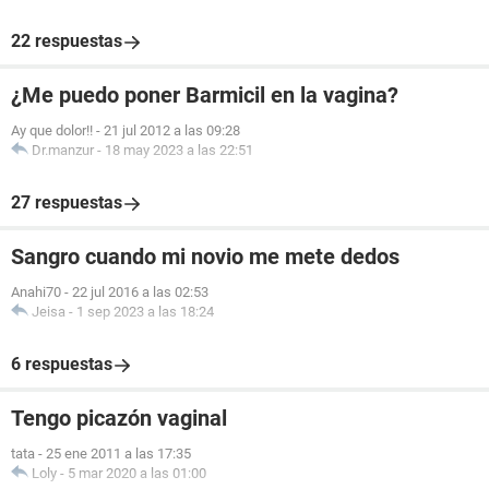
22 respuestas
¿Me puedo poner Barmicil en la vagina?
Ay que dolor!!
-
21 jul 2012 a las 09:28
Dr.manzur
-
18 may 2023 a las 22:51
27 respuestas
Sangro cuando mi novio me mete dedos
Anahi70
-
22 jul 2016 a las 02:53
Jeisa
-
1 sep 2023 a las 18:24
6 respuestas
Tengo picazón vaginal
tata
-
25 ene 2011 a las 17:35
Loly
-
5 mar 2020 a las 01:00