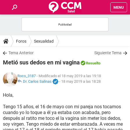
MENU
INICIO
FOROS
Foros
Sexualidad
SALUD
Tema Anterior
Siguiente Tema
Metió sus dedos en mi vagina
Resuelto
FAMILIA
Roco_3187
- Modificado el 18 may 2019 a las 19:18
NUTRICIÓN
Dr. Carlos Salinas
-
18 may 2019 a las 18:28
Hola,
BIENESTAR
Tengo 15 años, el 16 de mayo con mi pareja nos tocamos
SEXUALIDAD
cuando yo lo toque a él ya estaba con acabada, pero
después al ratito me toco el la vagina sin meter los dedos,
soy virgen. Tengo miedo de estar embarazada. A veces me
GLOSARIO
viene el 17 o el 18 el periodo menstrual el 17 había pasado