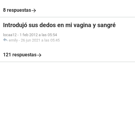
8 respuestas
Introdujó sus dedos en mi vagina y sangré
locaa12
-
1 feb 2012 a las 05:54
emily
-
26 jun 2021 a las 05:45
121 respuestas