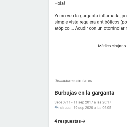
Hola!
Yo no veo la garganta inflamada, po
simple vista requiera antibóticos (
atópico.... Acudir con un otorrinola
Médico cirujano
Discusiones similares
Burbujas en la garganta
Sebs0711
-
11 sep 2017 a las 20:17
sisuua
-
19 sep 2020 a las 06:05
4 respuestas