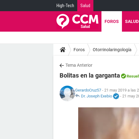
High-Tech
Salud
FOROS
SALUD
Foros
Otorrinolaringología
Tema Anterior
Bolitas en la garganta
Resuel
GerardoCruz57
- 21 may 2019 a las 
Dr. Joseph Exebio
-
21 may 20