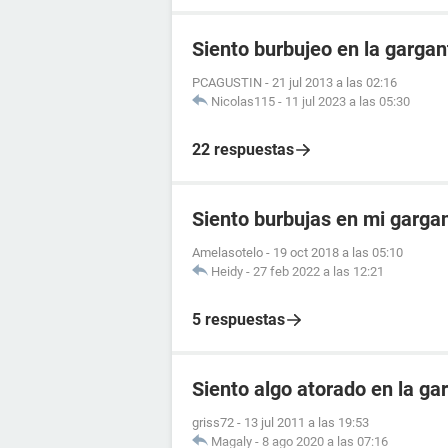
Siento burbujeo en la gargan
PCAGUSTIN
-
21 jul 2013 a las 02:16
Nicolas115
-
11 jul 2023 a las 05:30
22 respuestas
Siento burbujas en mi garga
Amelasotelo
-
19 oct 2018 a las 05:10
Heidy
-
27 feb 2022 a las 12:21
5 respuestas
Siento algo atorado en la ga
griss72
-
13 jul 2011 a las 19:53
Magaly
-
8 ago 2020 a las 07:16