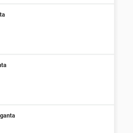
ta
nta
rganta