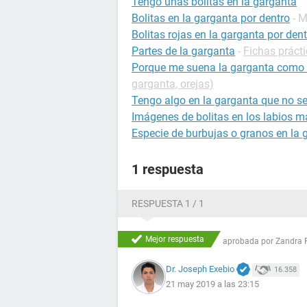
Tengo unas bolitas en la garganta
Bolitas en la garganta por dentro
- 
Bolitas rojas en la garganta por den
Partes de la garganta
-
Fichas prácti
Porque me suena la garganta como 
garganta, orejas)
Tengo algo en la garganta que no s
Imágenes de bolitas en los labios 
Especie de burbujas o granos en la 
1 respuesta
RESPUESTA 1 / 1
Mejor respuesta
aprobada por
Zandra 
Dr. Joseph Exebio
16.358
21 may 2019 a las 23:15