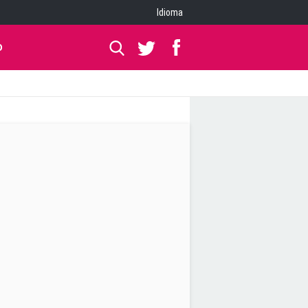
Idioma
O