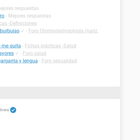
Mejores respuestas
tro
- Mejores respuestas
cas -Definiciones
burbujas
✓
-
Foro Otorrinolaringología (nariz,
e me quita
-
Fichas prácticas -Salud
mayores
✓
-
Foro salud
garganta y lengua
-
Foro sexualidad
Rivera