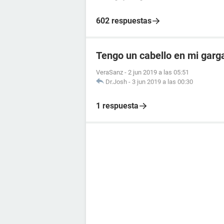
602 respuestas
Tengo un cabello en mi garg
VeraSanz
-
2 jun 2019 a las 05:51
Dr.Josh
-
3 jun 2019 a las 00:30
1 respuesta