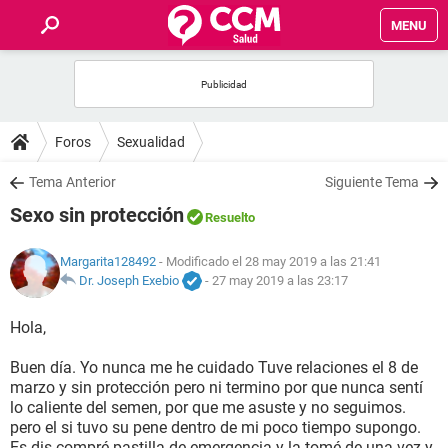
MENU
INICIO
FOROS
Foros
Sexualidad
SALUD
Tema Anterior
Siguiente Tema
Sexo sin protección
Resuelto
FAMILIA
Margarita128492
- Modificado el 28 may 2019 a las 21:41
NUTRICIÓN
Dr. Joseph Exebio
-
27 may 2019 a las 23:17
Hola,
BIENESTAR
Buen día. Yo nunca me he cuidado Tuve relaciones el 8 de
SEXUALIDAD
marzo y sin protección pero ni termino por que nunca sentí
lo caliente del semen, por que me asuste y no seguimos.
pero el si tuvo su pene dentro de mi poco tiempo supongo.
GLOSARIO
Es dis compré pastilla de emergencia y la tomé de una vez y