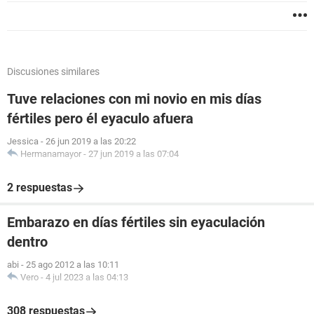
Discusiones similares
Tuve relaciones con mi novio en mis días
fértiles pero él eyaculo afuera
Jessica
-
26 jun 2019 a las 20:22
Hermanamayor
-
27 jun 2019 a las 07:04
2 respuestas
Embarazo en días fértiles sin eyaculación
dentro
abi
-
25 ago 2012 a las 10:11
Vero
-
4 jul 2023 a las 04:13
308 respuestas