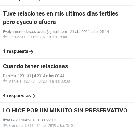
Tuve relaciones en mis ultimos dias fertiles
pero eyaculo afuera
Evelynmercedespezovela@gmail.com
-
21 abr 2021 a las 05:14
jessi2731
-
21 abr 2021 a las 18:48
1 respuesta
Cuando tener relaciones
Daniela_123
-
31 jul 2014 a las 00:44
Daniela_123
-
31 jul 2014 a las 03:38
4 respuestas
LO HICE POR UN MINUTO SIN PRESERVATIVO
fizafa
-
23 mar 2016 a las 22:13
Francela_5811
-
14 abr 2019 a las 15:35