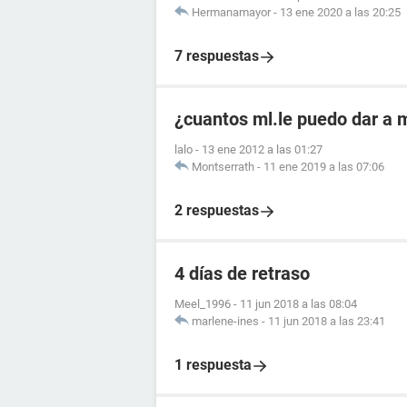
Hermanamayor
-
13 ene 2020 a las 20:25
7 respuestas
¿cuantos ml.le puedo dar a m
lalo
-
13 ene 2012 a las 01:27
Montserrath
-
11 ene 2019 a las 07:06
2 respuestas
4 días de retraso
Meel_1996
-
11 jun 2018 a las 08:04
marlene-ines
-
11 jun 2018 a las 23:41
1 respuesta
77
Gracias