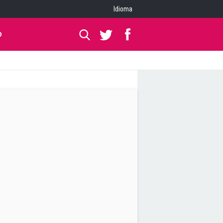
Idioma
O