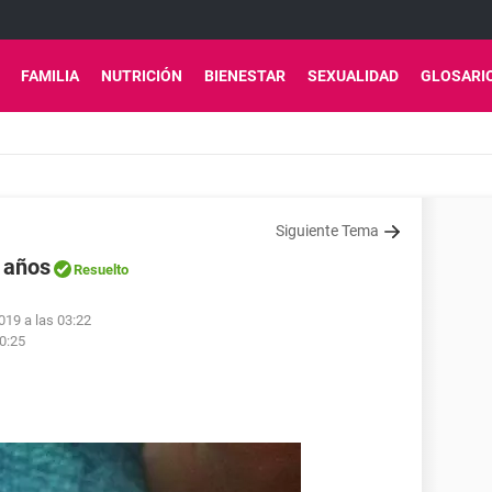
FAMILIA
NUTRICIÓN
BIENESTAR
SEXUALIDAD
GLOSARI
Siguiente Tema
 años
Resuelto
019 a las 03:22
00:25