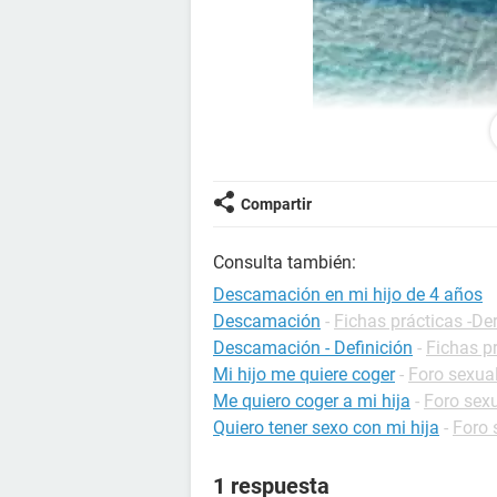
Compartir
Consulta también:
Descamación en mi hijo de 4 años
Descamación
-
Fichas prácticas -De
Descamación - Definición
-
Fichas pr
Mi hijo me quiere coger
-
Foro sexua
Me quiero coger a mi hija
-
Foro sex
Quiero tener sexo con mi hija
-
Foro 
1 respuesta