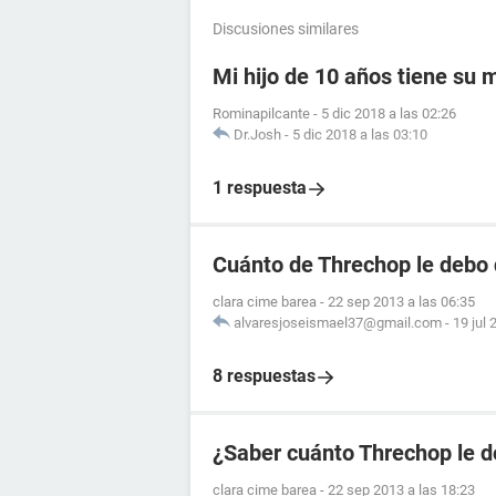
Discusiones similares
Mi hijo de 10 años tiene su
Rominapilcante
-
5 dic 2018 a las 02:26
Dr.Josh
-
5 dic 2018 a las 03:10
1 respuesta
Cuánto de Threchop le debo 
clara cime barea
-
22 sep 2013 a las 06:35
alvaresjoseismael37@gmail.com
-
19 jul 
8 respuestas
¿Saber cuánto Threchop le d
clara cime barea
-
22 sep 2013 a las 18:23