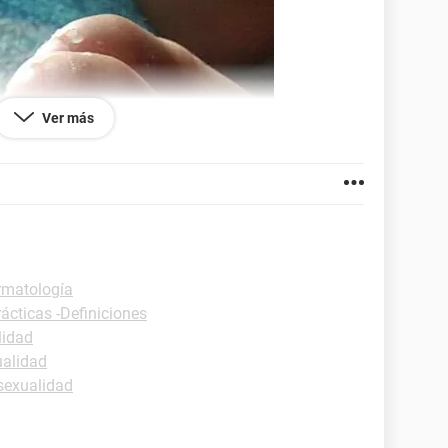
Ver más
rmatología
ácticas -Definiciones
lidad
ualidad
sexualidad