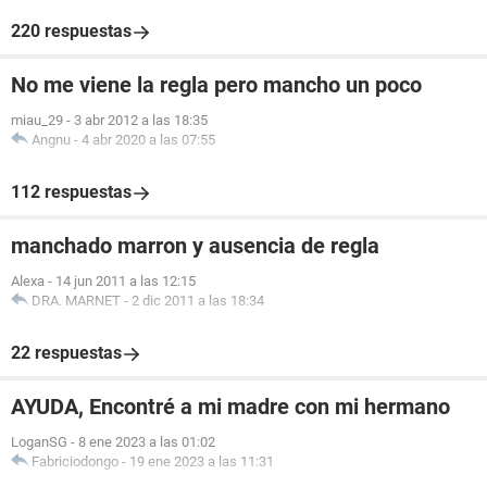
220 respuestas
No me viene la regla pero mancho un poco
miau_29
-
3 abr 2012 a las 18:35
Angnu
-
4 abr 2020 a las 07:55
112 respuestas
manchado marron y ausencia de regla
Alexa
-
14 jun 2011 a las 12:15
DRA. MARNET
-
2 dic 2011 a las 18:34
22 respuestas
AYUDA, Encontré a mi madre con mi hermano
LoganSG
-
8 ene 2023 a las 01:02
Fabriciodongo
-
19 ene 2023 a las 11:31