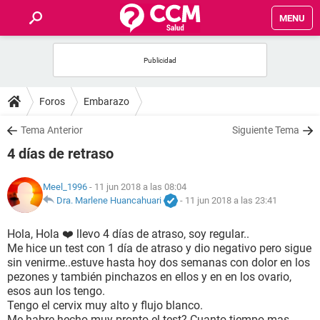
MENU
INICIO
FOROS
Foros
Embarazo
SALUD
Tema Anterior
Siguiente Tema
4 días de retraso
FAMILIA
Meel_1996
- 11 jun 2018 a las 08:04
NUTRICIÓN
Dra. Marlene Huancahuari
-
11 jun 2018 a las 23:41
Hola, Hola ❤️ llevo 4 días de atraso, soy regular..
BIENESTAR
Me hice un test con 1 día de atraso y dio negativo pero sigue
sin venirme..estuve hasta hoy dos semanas con dolor en los
SEXUALIDAD
pezones y también pinchazos en ellos y en en los ovario,
esos aun los tengo.
Tengo el cervix muy alto y flujo blanco.
GLOSARIO
Me habre hecho muy pronto el test? Cuanto tiempo mas