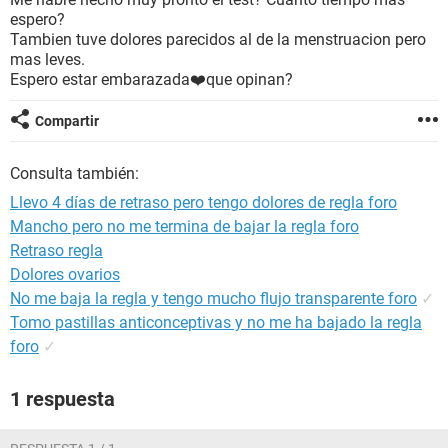
espero?
Tambien tuve dolores parecidos al de la menstruacion pero
mas leves.
Espero estar embarazada❤️que opinan?
Compartir
Consulta también:
Llevo 4 días de retraso pero tengo dolores de regla foro
Mancho pero no me termina de bajar la regla foro
Retraso regla
Dolores ovarios
No me baja la regla y tengo mucho flujo transparente foro
✓
Tomo pastillas anticonceptivas y no me ha bajado la regla
foro
✓
1 respuesta