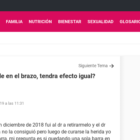
FAMILIA
NUTRICIÓN
BIENESTAR
SEXUALIDAD
GLOSARI
Siguiente Tema
e en el brazo, tendra efecto igual?
19 a las 11:31
 diciembre de 2018 fui al dr a retirarmelo y el dr
a no la consiguió pero luego de curarse la herida yo
arra, mi pregunta es si quedando una sola barra en