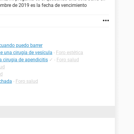
iembre de 2019 es la fecha de vencimiento
 cuando puedo barrer
e una cirugía de vesícula
-
Foro estética
cirugia de apendicitis
✓
-
Foro salud
lud
ud
nchada
-
Foro salud