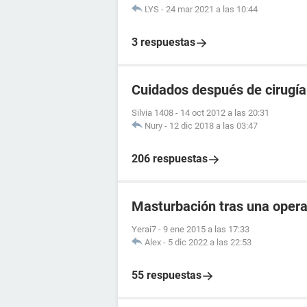
LYS
-
24 mar 2021 a las 10:44
3 respuestas
Cuidados después de cirugía
Silvia 1408
-
14 oct 2012 a las 20:31
Nury
-
12 dic 2018 a las 03:47
206 respuestas
Masturbación tras una oper
Yerai7
-
9 ene 2015 a las 17:33
Alex
-
5 dic 2022 a las 22:53
55 respuestas