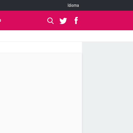
Idioma
O