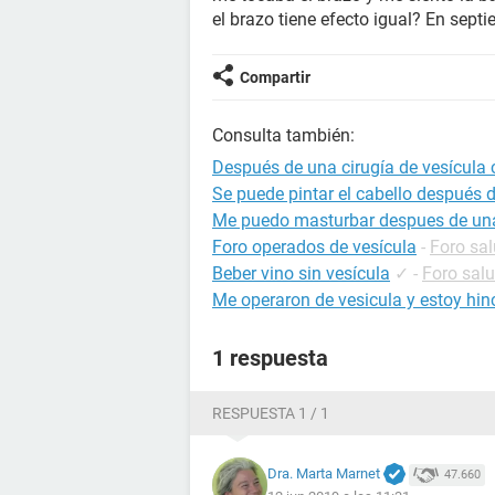
el brazo tiene efecto igual? En sept
Compartir
Consulta también:
Después de una cirugía de vesícula
Se puede pintar el cabello después d
Me puedo masturbar despues de una 
Foro operados de vesícula
-
Foro sa
Beber vino sin vesícula
✓
-
Foro sal
Me operaron de vesicula y estoy hi
1 respuesta
RESPUESTA 1 / 1
Dra. Marta Marnet
47.660