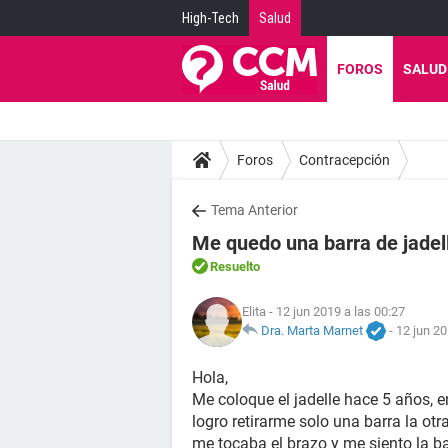
High-Tech
Salud
FOROS
SALUD
Foros
Contracepción
Tema Anterior
Me quedo una barra de jadell
Resuelto
Elita
- 12 jun 2019 a las 00:27
Dra. Marta Marnet
-
12 jun 20
Hola,
Me coloque el jadelle hace 5 años, en
logro retirarme solo una barra la otr
me tocaba el brazo y me siento la b