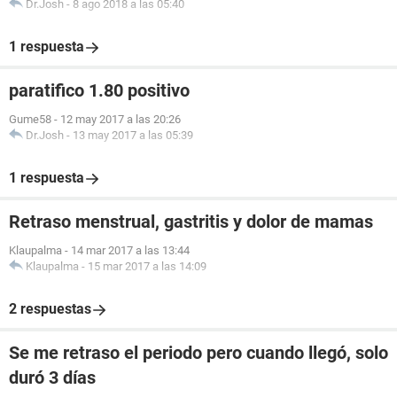
Dr.Josh
-
8 ago 2018 a las 05:40
1 respuesta
paratifico 1.80 positivo
Gume58
-
12 may 2017 a las 20:26
Dr.Josh
-
13 may 2017 a las 05:39
1 respuesta
Retraso menstrual, gastritis y dolor de mamas
Klaupalma
-
14 mar 2017 a las 13:44
Klaupalma
-
15 mar 2017 a las 14:09
2 respuestas
Se me retraso el periodo pero cuando llegó, solo
duró 3 días