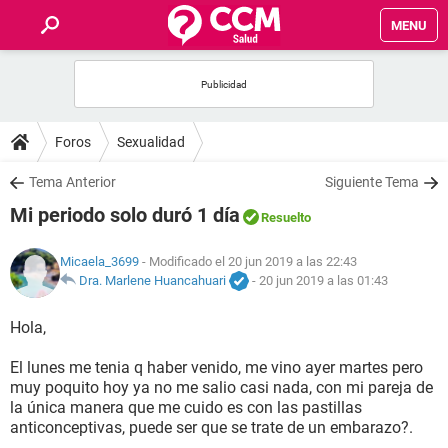
MENU
INICIO
FOROS
Foros
Sexualidad
SALUD
Tema Anterior
Siguiente Tema
Mi periodo solo duró 1 día
Resuelto
FAMILIA
Micaela_3699
- Modificado el 20 jun 2019 a las 22:43
NUTRICIÓN
Dra. Marlene Huancahuari
-
20 jun 2019 a las 01:43
Hola,
BIENESTAR
El lunes me tenia q haber venido, me vino ayer martes pero
SEXUALIDAD
muy poquito hoy ya no me salio casi nada, con mi pareja de
la única manera que me cuido es con las pastillas
anticonceptivas, puede ser que se trate de un embarazo?.
GLOSARIO