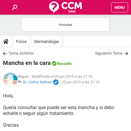
MENU
INICIO
FOROS
Foros
Dermatologia
SALUD
Tema Anterior
Siguiente Tema
Mancha en la cara
Resuelto
FAMILIA
Miguel
- Modificado el 25 jun 2019 a las 21:10
NUTRICIÓN
Dr. Carlos Salinas
-
25 jun 2019 a las 21:10
Hola,
BIENESTAR
Queria consultar que puede ser esta mancha y si debo
SEXUALIDAD
echarle o seguir algún tratamiento.
Gracias
GLOSARIO