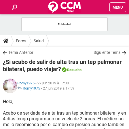
MENU
INICIO
FORUMS
Foros
Salud
SALUD
Tema Anterior
Siguiente Tema
¿Si acabo de salir de alta tras un tep pulmonar
FAMILIA
bilateral, puedo viajar?
Resuelto
NUTRICIÓN
Romy1975
- 27 jun 2019 à 17:30
Romy1975
-
27 jun 2019 à 17:59
BIENESTAR
Hola,
SEXUALIDAD
Acabo de ser dada de alta tras un tep pulmonar bilateral y en
4 dias tengo programado un vuelo de 2 horas. El mèdico no
me lo recomienda por el cambio de presión aunque también
GLOSARIO