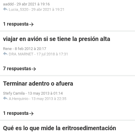
aaddd
-
29 abr 2021 à 19:16
Lucia_5320
-
29 abr 2021 à 19:21
1 respuesta
viajar en avión si se tiene la presión alta
Rene
-
8 feb 2012 à 20:17
DRA. MARNET
-
17 jul 2018 à 17:31
7 respuestas
Terminar adentro o afuera
Stefy Camila
-
13 may 2013 à 01:14
A.Herquinio
-
13 may 2013 à 22:35
1 respuesta
Qué es lo que mide la eritrosedimentación