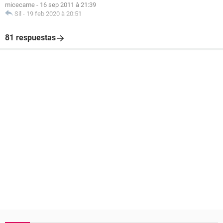
micecame
-
16 sep 2011 à 21:39
Sil
-
19 feb 2020 à 20:51
81 respuestas