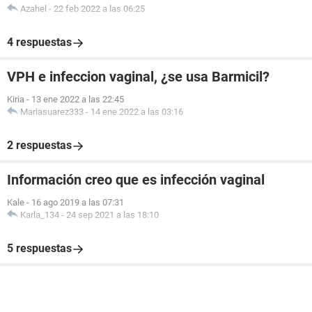
Azahel
-
22 feb 2022 a las 06:25
4 respuestas
VPH e infeccion vaginal, ¿se usa Barmicil?
Kiria
-
13 ene 2022 a las 22:45
Mariasuarez333
-
14 ene 2022 a las 03:16
2 respuestas
Información creo que es infección vaginal
Kale
-
16 ago 2019 a las 07:31
Karla_134
-
24 sep 2021 a las 18:10
5 respuestas