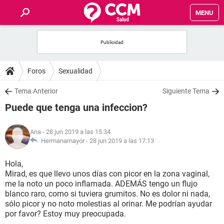
MENU
INICIO
FOROS
Foros
Sexualidad
SALUD
Tema Anterior
Siguiente Tema
Puede que tenga una infeccion?
FAMILIA
Ana
- 28 jun 2019 a las 15:34
NUTRICIÓN
Hermanamayor -
28 jun 2019 a las 17:13
Hola,
BIENESTAR
Mirad, es que llevo unos días con picor en la zona vaginal,
me la noto un poco inflamada. ADEMÁS tengo un flujo
SEXUALIDAD
blanco raro, como si tuviera grumitos. No es dolor ni nada,
sólo picor y no noto molestias al orinar. Me podrían ayudar
por favor? Estoy muy preocupada.
GLOSARIO