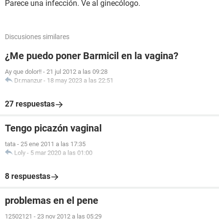
Parece una infección. Ve al ginecólogo.
Discusiones similares
¿Me puedo poner Barmicil en la vagina?
Ay que dolor!!
-
21 jul 2012 a las 09:28
Dr.manzur
-
18 may 2023 a las 22:51
27 respuestas
Tengo picazón vaginal
tata
-
25 ene 2011 a las 17:35
Loly
-
5 mar 2020 a las 01:00
8 respuestas
problemas en el pene
12502121
-
23 nov 2012 a las 05:29