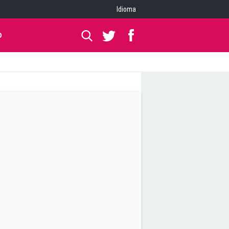
Idioma
O