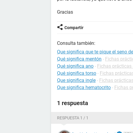
Gracias
Compartir
Consulta también:
Que significa que te pique el seno d
Qué significa mentón
-
Fichas prácti
Qué significa ano
-
Fichas prácticas 
Qué significa torso
-
Fichas práctica
Que significa ingle
-
Fichas prácticas
Que significa hematocrito
-
Fichas p
1 respuesta
RESPUESTA 1 / 1