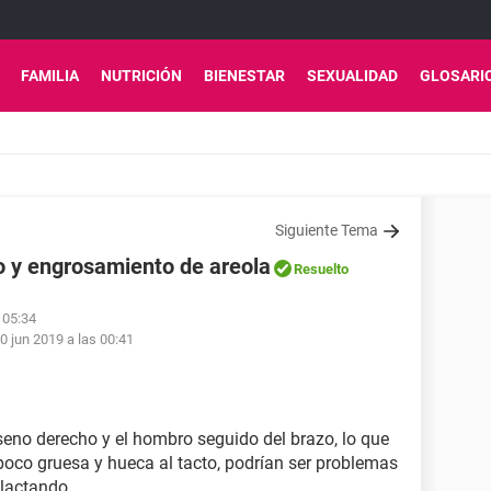
FAMILIA
NUTRICIÓN
BIENESTAR
SEXUALIDAD
GLOSARI
Siguiente Tema
o y engrosamiento de areola
Resuelto
s 05:34
0 jun 2019 a las 00:41
seno derecho y el hombro seguido del brazo, lo que
poco gruesa y hueca al tacto, podrían ser problemas
 lactando.