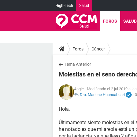
High-Tech
Salud
FOROS
SALUD
Foros
Cáncer
Tema Anterior
Molestias en el seno derech
Angie
- Modificado el 2 jul 2019 a la
Dra. Marlene Huancahuari
-
3
Hola,
Últimamente siento molestias en el 
he notado es que mi areola está un 
por la lactancia, ya que llevo 2 años