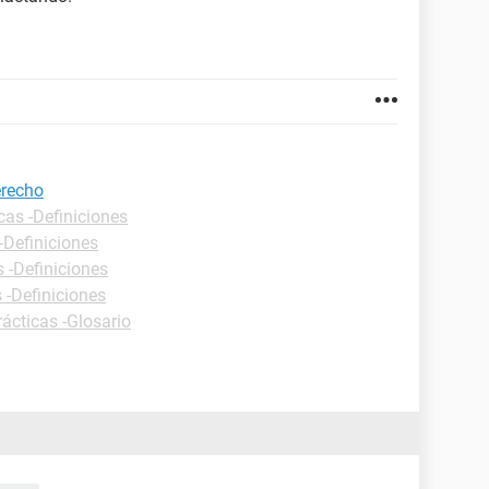
erecho
cas -Definiciones
-Definiciones
s -Definiciones
 -Definiciones
rácticas -Glosario