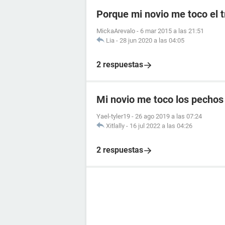
Porque mi novio me toco el t
MickaArevalo
-
6 mar 2015 a las 21:51
Lia
-
28 jun 2020 a las 04:05
2 respuestas
Mi novio me toco los pechos
Yael-tyler19
-
26 ago 2019 a las 07:24
Xitlally
-
16 jul 2022 a las 04:26
2 respuestas