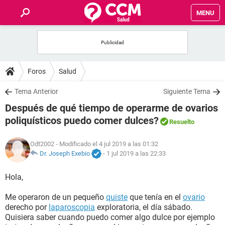
MENU
INICIO
FOROS
Foros
Salud
SALUD
Tema Anterior
Siguiente Tema
Después de qué tiempo de operarme de ovarios
FAMILIA
poliquísticos puedo comer dulces?
Resuelto
NUTRICIÓN
Odt2002
- Modificado el 4 jul 2019 a las 01:32
Dr. Joseph Exebio
-
1 jul 2019 a las 22:33
BIENESTAR
Hola,
SEXUALIDAD
Me operaron de un pequeño
quiste
que tenía en el
ovario
derecho por
laparoscopia
exploratoria, el día sábado.
Quisiera saber cuando puedo comer algo dulce por ejemplo
GLOSARIO