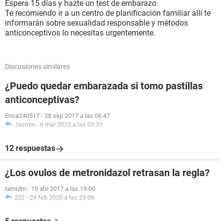
Espera 15 días y hazte un test de embarazo.
Te recomiendo ir a un centro de planificación familiar allí te
informarán sobre sexualidad responsable y métodos
anticonceptivos lo necesitas urgentemente.
Discusiones similares
¿Puedo quedar embarazada si tomo pastillas
anticonceptivas?
Erica240517
-
28 sep 2017 a las 06:47
Jasmin
-
6 mar 2022 a las 03:31
12 respuestas
¿Los ovulos de metronidazol retrasan la regla?
tamidm
-
15 abr 2017 a las 19:00
222
-
24 feb 2020 a las 23:09