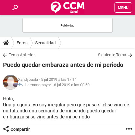
MENU
INICIO
FOROS
Foros
Sexualidad
SALUD
Tema Anterior
Siguiente Tema
Puedo quedar embaraza antes de mi periodo
FAMILIA
Xandypaola
- 5 jul 2019 a las 17:14
NUTRICIÓN
Hermanamayor -
6 jul 2019 a las 00:50
Hola,
BIENESTAR
Una pregunta yo soy irregular pero que pasa si el se vino de
mi faltando una semanda de mi perido puedo quedar
SEXUALIDAD
embaraza si se vine antes de mi perriodo
Compartir
GLOSARIO