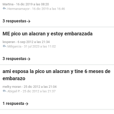
Martina
-
16 dic 2019 a las 08:20
Hermanamayor
-
16 dic 2019 a las 16:46
3 respuestas
ME pico un alacran y estoy embarazada
lesperan
-
6 sep 2012 a las 21:34
Miligarcia
-
31 jul 2023 a las 11:02
3 respuestas
ami esposa la pico un alacran y tine 6 meses de
embarazo
melky moran
-
25 dic 2012 a las 21:04
Abigail P.
-
25 dic 2012 a las 21:37
1 respuesta