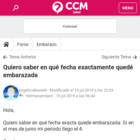
MENU
INICIO
FOROS
Foros
Embarazo
SALUD
Tema Anterior
Siguiente Tema
Quiero saber en qué fecha exactamente quedé
FAMILIA
embarazada
NUTRICIÓN
AngelicaBaosM
- Modificado el 10 jul 2019 a las 22:03
Hermanamayor -
16 jul 2019 a las 06:44
BIENESTAR
Hola,
SEXUALIDAD
Quiero saber en qué fecha exacta quede embarazada. Si en
el mes de junio mi periodo llego el 4.
GLOSARIO