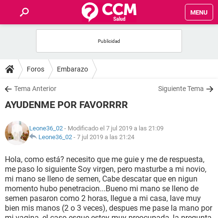
MENU
INICIO
FOROS
Foros
Embarazo
SALUD
Tema Anterior
Siguiente Tema
AYUDENME POR FAVORRRR
FAMILIA
Leone36_02
- Modificado el 7 jul 2019 a las 21:09
NUTRICIÓN
Leone36_02
-
7 jul 2019 a las 21:24
Hola, como está? necesito que me guie y me de respuesta,
BIENESTAR
me paso lo siguiente Soy virgen, pero masturbe a mi novio,
mi mano se lleno de semen, Cabe descatar que en nigun
SEXUALIDAD
momento hubo penetracion...Bueno mi mano se lleno de
semen pasaron como 2 horas, llegue a mi casa, lave muy
bien mis manos (2 o 3 veces), despues me pase la mano por
GLOSARIO
mi vagina, el caso esque estoy muy preocupada, la pregunta