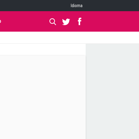
Idioma
O