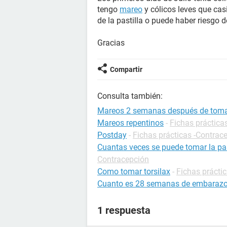
tengo
mareo
y cólicos leves que casi
de la pastilla o puede haber riesgo
Gracias
Compartir
Consulta también:
Mareos 2 semanas después de toma
Mareos repentinos
-
Fichas práctica
Postday
-
Fichas prácticas -Contrac
Cuantas veces se puede tomar la pas
Contracepción
Como tomar torsilax
-
Fichas prácti
Cuanto es 28 semanas de embaraz
1 respuesta