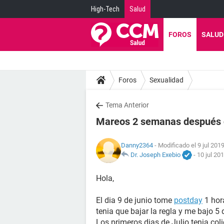
High-Tech
Salud
FOROS
SALUD
Foros
Sexualidad
Tema Anterior
Mareos 2 semanas después 
Danny2364
- Modificado el 9 jul 2019
Dr. Joseph Exebio
-
10 jul 20
Hola,
El dia 9 de junio tome
postday
1 hor
tenia que bajar la regla y me bajo 5
Los primeros dias de Julio tenia col