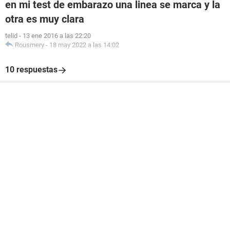
en mi test de embarazo una linea se marca y la
otra es muy clara
telid
-
13 ene 2016 a las 22:20
Rousmery
-
18 may 2022 a las 14:02
10 respuestas