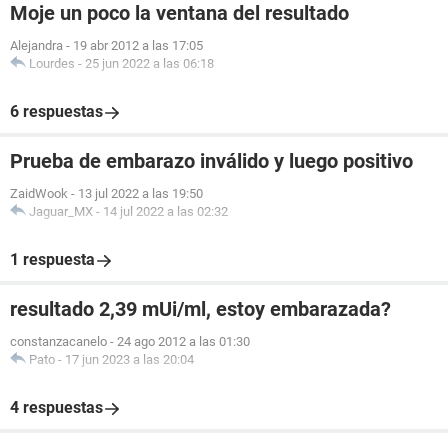
Moje un poco la ventana del resultado
Alejandra
-
19 abr 2012 a las 17:05
Lourdes
-
25 jun 2022 a las 06:18
6 respuestas
Prueba de embarazo inválido y luego positivo
ZaidWook
-
13 jul 2022 a las 19:50
Jaguar_MX
-
14 jul 2022 a las 02:32
1 respuesta
resultado 2,39 mUi/ml, estoy embarazada?
constanzacanelo
-
24 ago 2012 a las 01:30
Pato
-
17 jun 2023 a las 20:04
4 respuestas