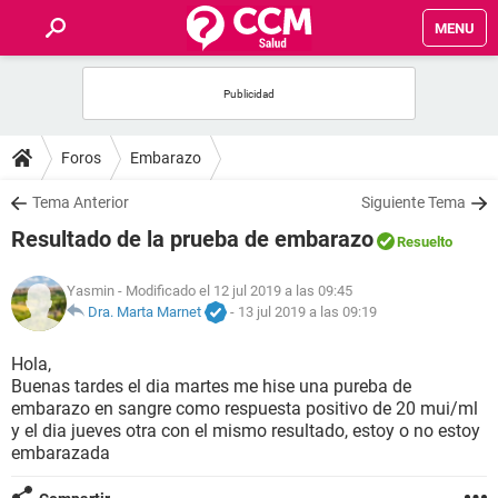
MENU
INICIO
FOROS
Foros
Embarazo
SALUD
Tema Anterior
Siguiente Tema
Resultado de la prueba de embarazo
Resuelto
FAMILIA
Yasmin
- Modificado el 12 jul 2019 a las 09:45
NUTRICIÓN
Dra. Marta Marnet
-
13 jul 2019 a las 09:19
Hola,
BIENESTAR
Buenas tardes el dia martes me hise una pureba de
embarazo en sangre como respuesta positivo de 20 mui/ml
SEXUALIDAD
y el dia jueves otra con el mismo resultado, estoy o no estoy
embarazada
GLOSARIO