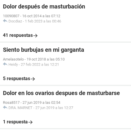
Dolor después de masturbación
10090807
-
16 oct 2014 a las 07:12
Docdiaz
-
1 feb 2023 a las 00:46
41 respuestas
Siento burbujas en mi garganta
Amelasotelo
-
19 oct 2018 a las 05:10
Heidy
-
27 feb 2022 a las 12:21
5 respuestas
Dolor en los ovarios despues de masturbarse
Rosa8517
-
27 jun 2019 a las 02:54
DRA. MARNET
-
27 jun 2019 a las 12:27
1 respuesta