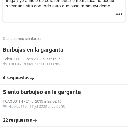
llega y yo anhelo de corazón estar embarazada no puedo
sacar una sita con todo esto que pasa mmm ayudeme
Discusiones similares
Burbujas en la garganta
Sebs0711
-
11 sep 2017 a las 20:17
sisuua
-
19 sep 2020 a las 06:05
4 respuestas
Siento burbujeo en la garganta
PCAGUSTIN
-
21 jul 2013 a las 02:16
Nicolas115
-
11 jul 2023 a las 05:30
22 respuestas