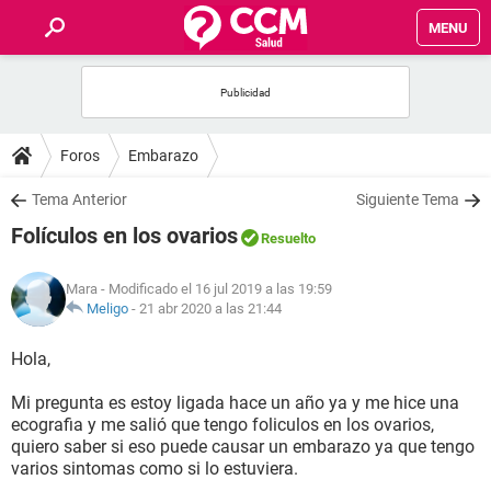
MENU
INICIO
FOROS
Foros
Embarazo
SALUD
Tema Anterior
Siguiente Tema
Folículos en los ovarios
Resuelto
FAMILIA
Mara
- Modificado el 16 jul 2019 a las 19:59
NUTRICIÓN
Meligo
-
21 abr 2020 a las 21:44
Hola,
BIENESTAR
Mi pregunta es estoy ligada hace un año ya y me hice una
SEXUALIDAD
ecografia y me salió que tengo foliculos en los ovarios,
quiero saber si eso puede causar un embarazo ya que tengo
varios sintomas como si lo estuviera.
GLOSARIO