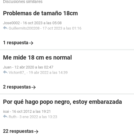
Discusiones similares
Problemas de tamaño 18cm
Jose0002
-
16 oct 2023 a las 05:08
Guillermito200208
-
17 oct 2023 a las 01:16
1 respuesta
Me mide 18 cm es normal
Juan
-
12 abr 2020 a las 02:47
Victorr87_
-
19 abr 2022 a las 14:39
2 respuestas
Por qué hago popo negro, estoy embarazada
isai
-
16 oct 2012 a las 19:21
Ruth
-
3 ene 2022 a las 13:23
22 respuestas