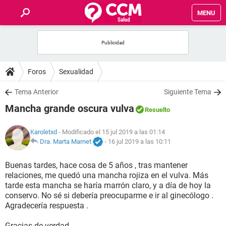
MENU
INICIO
FOROS
Foros
Sexualidad
SALUD
Tema Anterior
Siguiente Tema
Mancha grande oscura vulva
Resuelto
FAMILIA
Karoletxd
- Modificado el 15 jul 2019 a las 01:14
NUTRICIÓN
Dra. Marta Marnet
-
16 jul 2019 a las 10:11
Buenas tardes, hace cosa de 5 años , tras mantener
BIENESTAR
relaciones, me quedó una mancha rojiza en el vulva. Más
tarde esta mancha se haría marrón claro, y a día de hoy la
SEXUALIDAD
conservo. No sé si debería preocuparme e ir al ginecólogo .
Agradecería respuesta .
GLOSARIO
Gracias de verdad