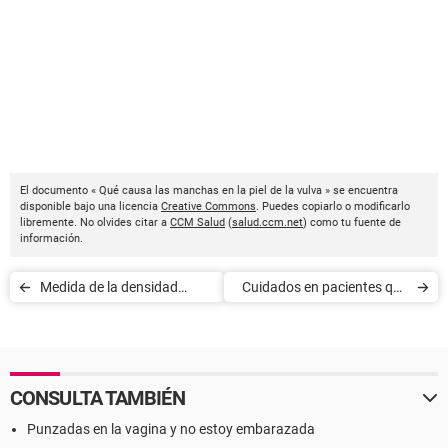
El documento « Qué causa las manchas en la piel de la vulva » se encuentra
disponible bajo una licencia
Creative Commons
. Puedes copiarlo o modificarlo
libremente. No olvides citar a
CCM Salud
(
salud.ccm.net
) como tu fuente de
información.
Medida de la densidad
Cuidados en pacientes que
corporal: Bod-Pod
reciben yodo radioactivo
CONSULTA TAMBIÉN
Punzadas en la vagina y no estoy embarazada