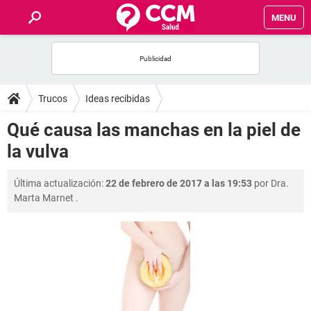
MENU
INICIO
FOROS
Trucos
Ideas recibidas
SALUD
Qué causa las manchas en la piel de
la vulva
FAMILIA
Última actualización:
22 de febrero de 2017 a las 19:53
por
Dra.
NUTRICIÓN
Marta Marnet
.
BIENESTAR
SEXUALIDAD
GLOSARIO