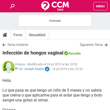
MENU
INICIO
FOROS
Foros
Sexualidad
SALUD
Tema Anterior
Siguiente Tema
Infección de hongos vaginal
Resuelto
FAMILIA
Viviana
- Modificado el 16 jul 2019 a las 22:55
NUTRICIÓN
Dr. Joseph Exebio
-
16 jul 2019 a las 22:32
Hola,
BIENESTAR
Lo que pasa es que tengo un niño de 5 meses y no sabría
SEXUALIDAD
que crema o que aplicarme para el ardar que tengo y boto
sangre una gotas al orinar.
GLOSARIO
Gracias