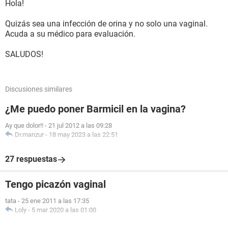
Hola!
Quizás sea una infección de orina y no solo una vaginal.
Acuda a su médico para evaluación.
SALUDOS!
Discusiones similares
¿Me puedo poner Barmicil en la vagina?
Ay que dolor!!
-
21 jul 2012 a las 09:28
Dr.manzur
-
18 may 2023 a las 22:51
27 respuestas
Tengo picazón vaginal
tata
-
25 ene 2011 a las 17:35
Loly
-
5 mar 2020 a las 01:00