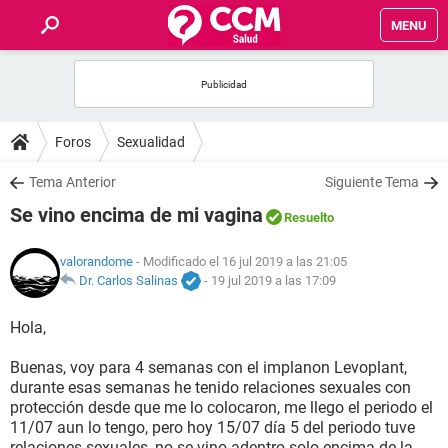
MENU
INICIO
FOROS
Foros
Sexualidad
SALUD
Tema Anterior
Siguiente Tema
Se vino encima de mi vagina
Resuelto
FAMILIA
valorandome
- Modificado el 16 jul 2019 a las 21:05
NUTRICIÓN
Dr. Carlos Salinas
-
19 jul 2019 a las 17:09
Hola,
BIENESTAR
Buenas, voy para 4 semanas con el implanon Levoplant,
SEXUALIDAD
durante esas semanas he tenido relaciones sexuales con
protección desde que me lo colocaron, me llego el periodo el
11/07 aun lo tengo, pero hoy 15/07 día 5 del periodo tuve
GLOSARIO
relaciones sexuales, no se vino adentro solo encima de la