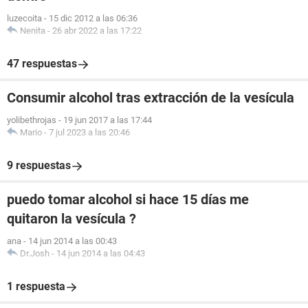
luzecoita
-
15 dic 2012 a las 06:36
Nenita
-
26 abr 2022 a las 17:22
47 respuestas
Consumir alcohol tras extracción de la vesícula
yolibethrojas
-
19 jun 2017 a las 17:44
Mario
-
7 jul 2023 a las 20:46
9 respuestas
puedo tomar alcohol si hace 15 días me
quitaron la vesícula ?
ana
-
14 jun 2014 a las 00:43
Dr.Josh
-
14 jun 2014 a las 04:43
1 respuesta