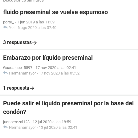
Discusiones similares
fluido preseminal se vuelve espumoso
porte_
-
1 jun 2019 a las 11:39
Yei
-
6 ago 2020 a las 07:40
3 respuestas
Embarazo por líquido preseminal
Guadalupe_5597
-
17 nov 2020 a las 02:41
Hermanamayor
-
17 nov 2020 a las 05:52
1 respuesta
Puede salir el liquido preseminal por la base del
condón?
juanperezal123
-
12 jul 2020 a las 18:59
Hermanamayor
-
13 jul 2020 a las 02:41