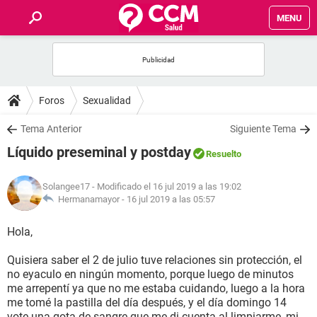
MENU
INICIO
FOROS
Foros
Sexualidad
SALUD
Tema Anterior
Siguiente Tema
Líquido preseminal y postday
Resuelto
FAMILIA
Solangee17
- Modificado el 16 jul 2019 a las 19:02
NUTRICIÓN
Hermanamayor -
16 jul 2019 a las 05:57
Hola,
BIENESTAR
Quisiera saber el 2 de julio tuve relaciones sin protección, el
SEXUALIDAD
no eyaculo en ningún momento, porque luego de minutos
me arrepentí ya que no me estaba cuidando, luego a la hora
me tomé la pastilla del día después, y el día domingo 14
GLOSARIO
vote una gota de sangre que me di cuenta al limpiarme, mi