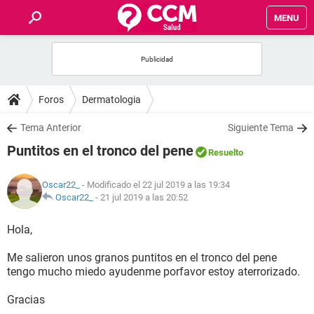
MENU
INICIO
FOROS
Foros
Dermatologia
SALUD
Tema Anterior
Siguiente Tema
Puntitos en el tronco del pene
Resuelto
FAMILIA
Oscar22_
- Modificado el 22 jul 2019 a las 19:34
NUTRICIÓN
Oscar22_
-
21 jul 2019 a las 20:52
Hola,
BIENESTAR
Me salieron unos granos puntitos en el tronco del pene
SEXUALIDAD
tengo mucho miedo ayudenme porfavor estoy aterrorizado.
Gracias
GLOSARIO