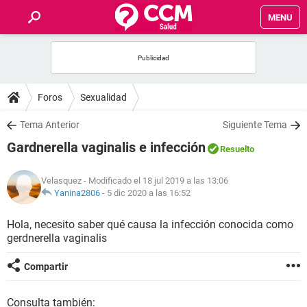
MENU
INICIO
FOROS
Foros
Sexualidad
SALUD
Tema Anterior
Siguiente Tema
Gardnerella vaginalis e infección
Resuelto
FAMILIA
Velasquez
- Modificado el 18 jul 2019 a las 13:06
NUTRICIÓN
Yanina2806
-
5 dic 2020 a las 16:52
Hola, necesito saber qué causa la infección conocida como
BIENESTAR
gerdnerella vaginalis
SEXUALIDAD
Compartir
GLOSARIO
Consulta también: