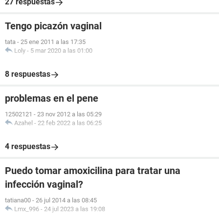
27 respuestas
Tengo picazón vaginal
tata
-
25 ene 2011 a las 17:35
Loly
-
5 mar 2020 a las 01:00
8 respuestas
problemas en el pene
12502121
-
23 nov 2012 a las 05:29
Azahel
-
22 feb 2022 a las 06:25
4 respuestas
Puedo tomar amoxicilina para tratar una
infección vaginal?
tatiana00
-
26 jul 2014 a las 08:45
Lmx_996
-
24 jul 2023 a las 19:08