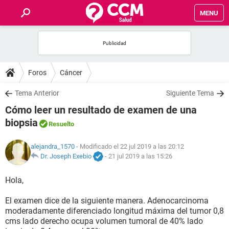
MENU
INICIO
FOROS
Foros
Cáncer
SALUD
Tema Anterior
Siguiente Tema
Cómo leer un resultado de examen de una
FAMILIA
biopsia
Resuelto
NUTRICIÓN
alejandra_1570
- Modificado el 22 jul 2019 a las 20:12
Dr. Joseph Exebio
-
21 jul 2019 a las 15:26
BIENESTAR
Hola,
SEXUALIDAD
El examen dice de la siguiente manera. Adenocarcinoma
moderadamente diferenciado longitud máxima del tumor 0,8
cms lado derecho ocupa volumen tumoral de 40% lado
GLOSARIO