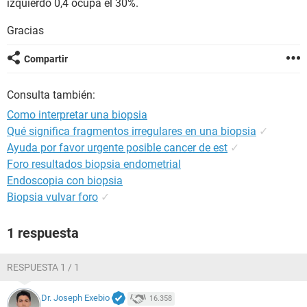
izquierdo 0,4 ocupa el 30%.
Gracias
Compartir
Consulta también:
Como interpretar una biopsia
Qué significa fragmentos irregulares en una biopsia
✓
Ayuda por favor urgente posible cancer de est
✓
Foro resultados biopsia endometrial
Endoscopia con biopsia
Biopsia vulvar foro
✓
1 respuesta
RESPUESTA 1 / 1
Dr. Joseph Exebio
16.358