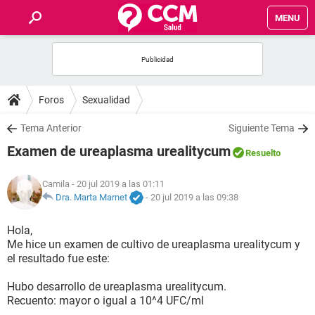
MENU
INICIO
FOROS
Foros
Sexualidad
SALUD
Tema Anterior
Siguiente Tema
Examen de ureaplasma urealitycum
Resuelto
FAMILIA
Camila
- 20 jul 2019 a las 01:11
NUTRICIÓN
Dra. Marta Marnet
-
20 jul 2019 a las 09:38
Hola,
BIENESTAR
Me hice un examen de cultivo de ureaplasma urealitycum y
el resultado fue este:
SEXUALIDAD
Hubo desarrollo de ureaplasma urealitycum.
Recuento: mayor o igual a 10^4 UFC/ml
GLOSARIO