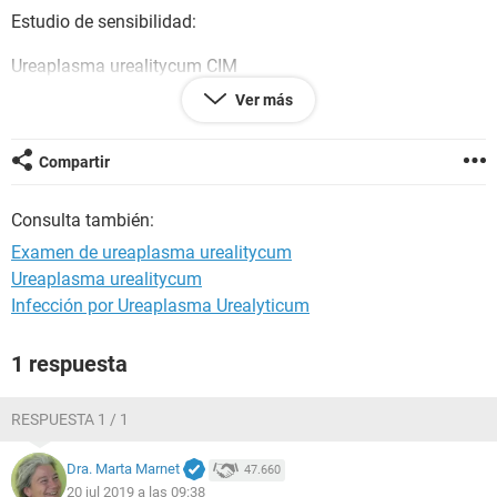
Estudio de sensibilidad:
Ureaplasma urealitycum CIM
Eritromicina S
Ver más
Levofloxacino S
Moxifloxacino S
Tetraciclina S
Compartir
Quiero saber a que se refiere este examen y como se produjo
Consulta también:
que yo tenga esto. Porfavor gracias.
Examen de ureaplasma urealitycum
Ureaplasma urealitycum
Infección por Ureaplasma Urealyticum
1 respuesta
RESPUESTA 1 / 1
Dra. Marta Marnet
47.660
20 jul 2019 a las 09:38