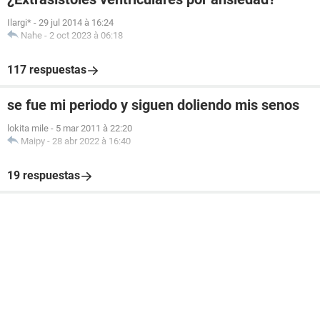
Ilargi*
-
29 jul 2014 à 16:24
Nahe
-
2 oct 2023 à 06:18
117 respuestas
se fue mi periodo y siguen doliendo mis senos
lokita mile
-
5 mar 2011 à 22:20
Maipy
-
28 abr 2022 à 16:40
19 respuestas