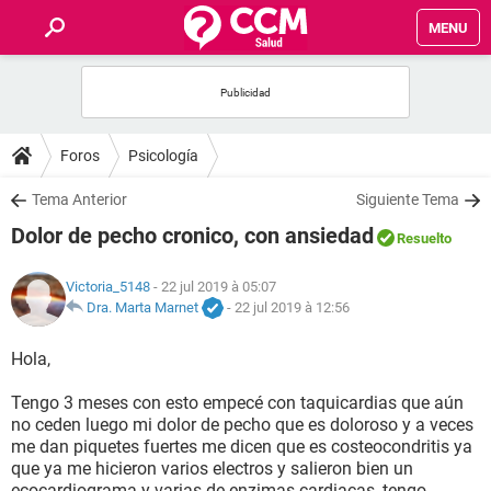
MENU
INICIO
FORUMS
Foros
Psicología
SALUD
Tema Anterior
Siguiente Tema
Dolor de pecho cronico, con ansiedad
Resuelto
FAMILIA
Victoria_5148
- 22 jul 2019 à 05:07
NUTRICIÓN
Dra. Marta Marnet
-
22 jul 2019 à 12:56
Hola,
BIENESTAR
Tengo 3 meses con esto empecé con taquicardias que aún
SEXUALIDAD
no ceden luego mi dolor de pecho que es doloroso y a veces
me dan piquetes fuertes me dicen que es costeocondritis ya
que ya me hicieron varios electros y salieron bien un
GLOSARIO
ecocardiograma y varias de enzimas cardiacas, tengo