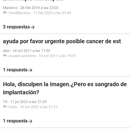
Mararico
-
28 feb 2019 a las 23:03
Yamilbecerra
-
11 feb 2022 a las 01:45
3 respuestas
ayuda por favor urgente posible cancer de est
alex
-
14 oct 2011 a las 17:03
usuario anónimo
-
15 oct 2011 a las 19:51
1 respuesta
Hola, disculpen la imagen.¿Pero es sangrado de
implantación?
Ttl
-
11 jul 2022 a las 21:25
Karla
-
10 oct 2022 a las 21:12
1 respuesta