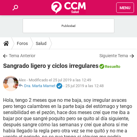
MENU
INICIO
FOROS
Foros
Salud
SALUD
Tema Anterior
Siguiente Tema
Sangrado ligero y ciclos irregulares
Resuelto
FAMILIA
Alex
- Modificado el 25 jul 2019 a las 12:49
NUTRICIÓN
Dra. Marta Marnet
-
25 jul 2019 a las 12:48
Hola, tengo 2 meses que no me baja, soy irregular avaces
BIENESTAR
pero tengo calambres en la parte baja del estómago y tengo
sensibilidad en el pezón, hace dos meses creí que me iba a
SEXUALIDAD
bajar por que sangré poquito pero se quito al día siguiente,
después sangre cómo las semanas y creí que ahora sí me
había llegado la regla pero otra vez se me quitó y no me a
GLOSARIO
venido el periodo, no se que tengo si alguien me podría