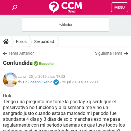
MENU
INICIO
FOROS
Foros
Sexualidad
SALUD
Tema Anterior
Siguiente Tema
Confundida
Resuelto
FAMILIA
Luna
- 25 jul 2019 a las 17:52
NUTRICIÓN
Dr. Joseph Exebio
-
25 jul 2019 a las 22:11
Hola,
BIENESTAR
Tengo una pregunta me tome la posday xq sentí que el
preservativo no funcionó y a la semana me vino un
SEXUALIDAD
sangrado justo cuando estaba marcado mi periodo fue
abundante 4 días y 3 días de solo manchas eso me pasa
regularmente con mi periodo ademas de que tuve todos los
GLOSARIO
síntomas haci que me confundo era o no era mi periodo?