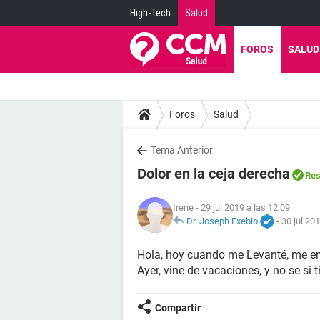
High-Tech
Salud
FOROS
SALUD
Foros
Salud
Tema Anterior
Dolor en la ceja derecha
Res
Irene
- 29 jul 2019 a las 12:09
Dr. Joseph Exebio
-
30 jul 20
Hola, hoy cuando me Levanté, me emp
Ayer, vine de vacaciones, y no se si t
Compartir