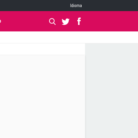
Idioma
O