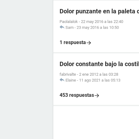
Dolor punzante en la paleta
Paolalalok
-
22 may 2016 a las 22:40
Sam
-
23 may 2016 a las 10:50
1 respuesta
Dolor constante bajo la costi
fabrivalte
-
2 ene 2012 a las 03:28
Elaine
-
11 ago 2021 a las 05:13
453 respuestas