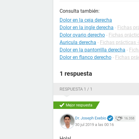
Consulta también:
Dolor en la ceja derecha
Dolor en la ingle derecha
-
Fichas pr
Dolor ovario derecho
-
Fichas prácti
Auricula derecha
-
Fichas prácticas 
Dolor en la pantorrilla derecha
-
Fich
Dolor en flanco derecho
-
Fichas prá
1 respuesta
RESPUESTA 1 / 1
Mejor respuesta
Dr. Joseph Exebio
16.358
30 jul 2019 a las 00:16
Hola!