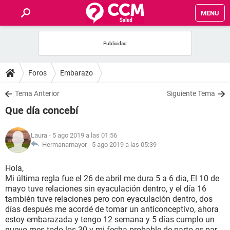
MENU
INICIO
FOROS
Foros
Embarazo
SALUD
Tema Anterior
Siguiente Tema
Que día concebí
FAMILIA
Laura
- 5 ago 2019 a las 01:56
NUTRICIÓN
Hermanamayor -
5 ago 2019 a las 05:39
Hola,
BIENESTAR
Mi última regla fue el 26 de abril me dura 5 a 6 dia, El 10 de
mayo tuve relaciones sin eyaculación dentro, y el día 16
SEXUALIDAD
también tuve relaciones pero con eyaculación dentro, dos
días después me acordé de tomar un anticonceptivo, ahora
estoy embarazada y tengo 12 semana y 5 días cumplo un
GLOSARIO
nuevo mes todo los 30 y mi fecha probable de parto es par