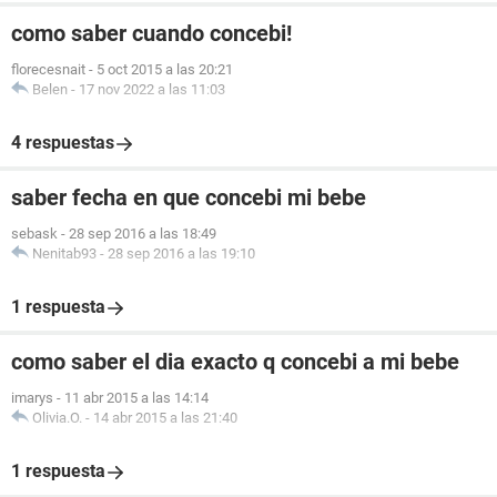
como saber cuando concebi!
florecesnait
-
5 oct 2015 a las 20:21
Belen
-
17 nov 2022 a las 11:03
4 respuestas
saber fecha en que concebi mi bebe
sebask
-
28 sep 2016 a las 18:49
Nenitab93
-
28 sep 2016 a las 19:10
1 respuesta
como saber el dia exacto q concebi a mi bebe
imarys
-
11 abr 2015 a las 14:14
Olivia.O.
-
14 abr 2015 a las 21:40
1 respuesta