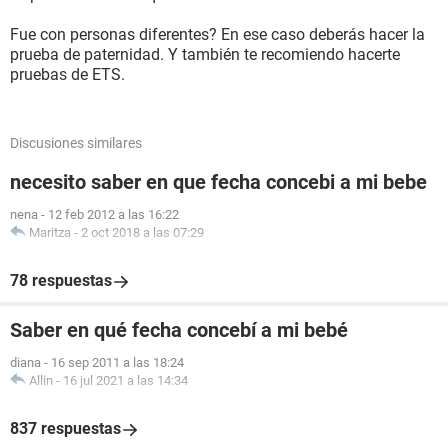
Fue con personas diferentes? En ese caso deberás hacer la
prueba de paternidad. Y también te recomiendo hacerte
pruebas de ETS.
Discusiones similares
necesito saber en que fecha concebi a mi bebe
nena
-
12 feb 2012 a las 16:22
Maritza
-
2 oct 2018 a las 07:29
78 respuestas
Saber en qué fecha concebí a mi bebé
diana
-
16 sep 2011 a las 18:24
Allin
-
16 jul 2021 a las 14:34
837 respuestas