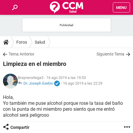
MENU
INICIO
FOROS
Foros
Salud
SALUD
Tema Anterior
Siguiente Tema
Limpieza en el miembro
FAMILIA
Braynerortega3
- 16 ago 2019 a las 19:53
NUTRICIÓN
Dr. Joseph Exebio
-
16 ago 2019 a las 22:29
Hola,
BIENESTAR
Yo también me puse alcohol porque rose la tasa del baño
con la punta de mi miembro pero siento que me entró
SEXUALIDAD
alcohol será peligroso
Compartir
GLOSARIO