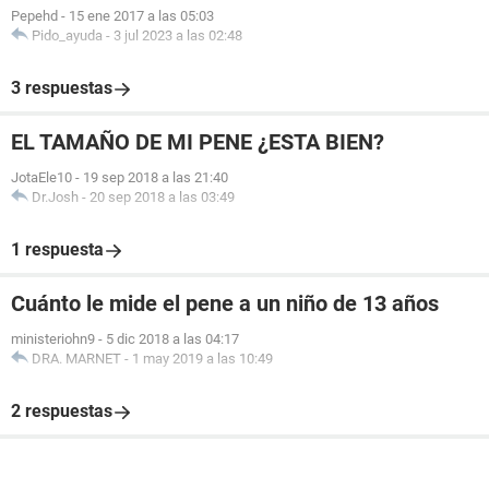
Pepehd
-
15 ene 2017 a las 05:03
Pido_ayuda
-
3 jul 2023 a las 02:48
3 respuestas
EL TAMAÑO DE MI PENE ¿ESTA BIEN?
JotaEle10
-
19 sep 2018 a las 21:40
Dr.Josh
-
20 sep 2018 a las 03:49
1 respuesta
Cuánto le mide el pene a un niño de 13 años
ministeriohn9
-
5 dic 2018 a las 04:17
DRA. MARNET
-
1 may 2019 a las 10:49
2 respuestas