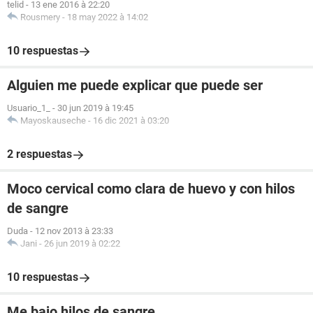
telid
-
13 ene 2016 à 22:20
Rousmery
-
18 may 2022 à 14:02
10 respuestas
Alguien me puede explicar que puede ser
Usuario_1_
-
30 jun 2019 à 19:45
Mayoskauseche
-
16 dic 2021 à 03:20
2 respuestas
Moco cervical como clara de huevo y con hilos
de sangre
Duda
-
12 nov 2013 à 23:33
Jani
-
26 jun 2019 à 02:22
10 respuestas
Me bajo hilos de sangre