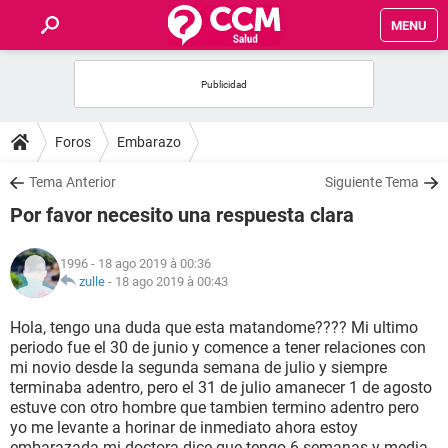
MENU
INICIO
FORUMS
Foros
Embarazo
SALUD
Tema Anterior
Siguiente Tema
Por favor necesito una respuesta clara
FAMILIA
1996
- 18 ago 2019 à 00:36
NUTRICIÓN
zulle
-
18 ago 2019 à 00:43
Hola, tengo una duda que esta matandome???? Mi ultimo
BIENESTAR
periodo fue el 30 de junio y comence a tener relaciones con
mi novio desde la segunda semana de julio y siempre
SEXUALIDAD
terminaba adentro, pero el 31 de julio amanecer 1 de agosto
estuve con otro hombre que tambien termino adentro pero
yo me levante a horinar de inmediato ahora estoy
GLOSARIO
embarazada mi doctora dice que tengo 6 semanas y media