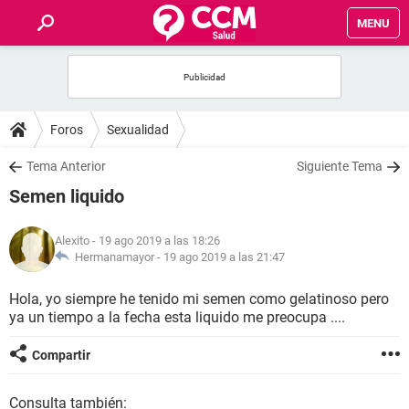
MENU
INICIO
FOROS
Foros
Sexualidad
SALUD
Tema Anterior
Siguiente Tema
Semen liquido
FAMILIA
Alexito
- 19 ago 2019 a las 18:26
NUTRICIÓN
Hermanamayor -
19 ago 2019 a las 21:47
Hola, yo siempre he tenido mi semen como gelatinoso pero
BIENESTAR
ya un tiempo a la fecha esta liquido me preocupa ....
SEXUALIDAD
Compartir
GLOSARIO
Consulta también: