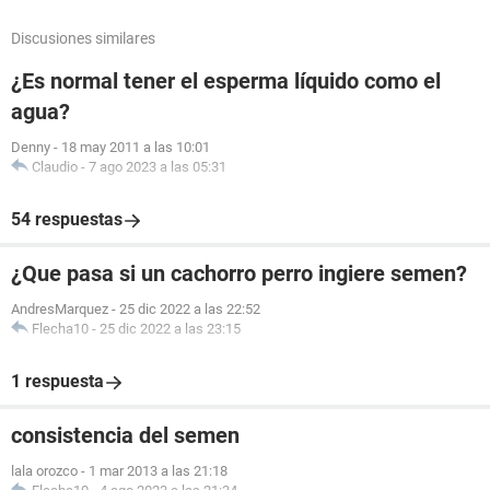
Discusiones similares
¿Es normal tener el esperma líquido como el
agua?
Denny
-
18 may 2011 a las 10:01
Claudio
-
7 ago 2023 a las 05:31
54 respuestas
¿Que pasa si un cachorro perro ingiere semen?
AndresMarquez
-
25 dic 2022 a las 22:52
Flecha10
-
25 dic 2022 a las 23:15
1 respuesta
consistencia del semen
lala orozco
-
1 mar 2013 a las 21:18