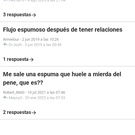
Flecha10
-
4 ago 2023 a las 21:34
3 respuestas
Flujo espumoso después de tener relaciones
Amvelour
-
2 jun 2019 a las 10:26
Dr.Josh
-
3 jun 2019 a las 00:49
1 respuesta
Me sale una espuma que huele a mierda del
pene, que es??
Robert_8660
-
10 jul 2021 a las 07:46
Maysy3
-
20 ene 2022 a las 07:33
2 respuestas